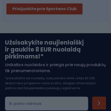
Dviračių šalmai
Prisijunkite prie Sportano Club
Ski touring
Slidinėjimas
Užsisakykite naujienlaiškį
ir gaukite 8 EUR nuolaidą
Apranga žiemos sportui
pirkimams!*
Unikalios nuolaidos ir prieiga prie naujų produktų
Šiaurietiškas ėjimas
tik prenumeratoriams
*produktams be nuolaidų, kurių bendra vertė viršija 80 EUR,
akcijos nėra jungiamos viena su kita, daugiau informacijos
galima rasti
Naujienlaiškio paslaugų reglamente.
El. pašto adresas