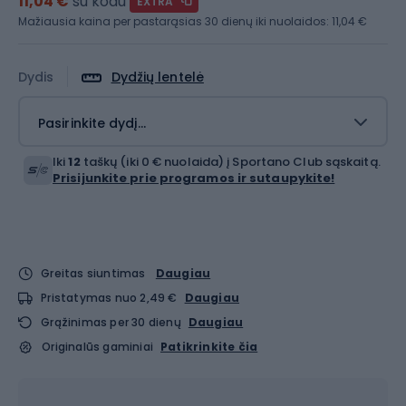
11,04 €
su kodu
EXTRA
Mažiausia kaina per pastarąsias 30 dienų iki nuolaidos:
11,04 €
Dydis
Dydžių lentelė
Pasirinkite dydį...
Iki
12
taškų (iki 0 € nuolaida) į Sportano Club sąskaitą.
Prisijunkite prie programos ir sutaupykite!
Greitas siuntimas
Daugiau
Pristatymas nuo 2,49 €
Daugiau
Grąžinimas per 30 dienų
Daugiau
Originalūs gaminiai
Patikrinkite čia