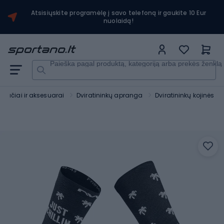
Atsisiųskite programėlę į savo telefoną ir gaukite 10 Eur
nuolaidą!
Paieška pagal produktą, kategoriją arba prekės ženklą
viračiai ir aksesuarai
Dviratininkų apranga
Dviratininkų kojinės