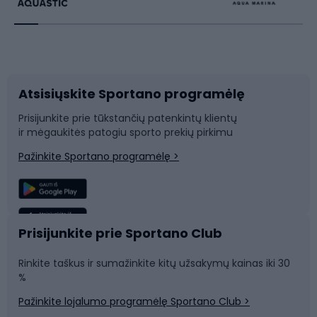
Dviratininkų apranga
Rakečių sportas
Dviračių priedai
Dviračių batai
Atsisiųskite Sportano programėlę
Dviračių dalys
Rogutės ir čiuožynės
Prisijunkite prie tūkstančių patenkintų klientų
ir mėgaukitės patogiu sporto prekių pirkimu
Laipiojimas
Snieglenčių sportas
Pažinkite Sportano programėlę >
Žvejyba
Plaukimas
Sportinė medicina
Komandinis sportas
Prisijunkite prie Sportano Club
Rinkite taškus ir sumažinkite kitų užsakymų kainas iki 30
Sporto salė ir fitnesas
%
Pažinkite lojalumo programėlę Sportano Club >