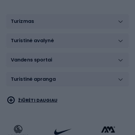
Turizmas
Turistinė avalynė
Vandens sportai
Turistinė apranga
Bėgimas
Koviniai sportai
ŽIŪRĖTI DAUGIAU
Dviračiai
Čiuožimas