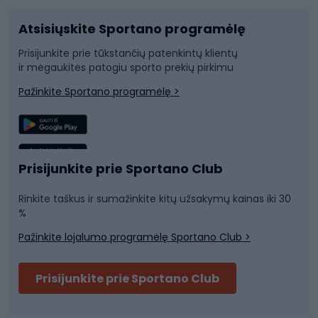
Atsisiųskite Sportano programėlę
Dviračių dalys
Rogutės ir čiuožynės
Prisijunkite prie tūkstančių patenkintų klientų
ir mėgaukitės patogiu sporto prekių pirkimu
Laipiojimas
Snieglenčių sportas
Pažinkite Sportano programėlę >
Žvejyba
Plaukimas
Sportinė medicina
Komandinis sportas
Prisijunkite prie Sportano Club
Rinkite taškus ir sumažinkite kitų užsakymų kainas iki 30
Sporto salė ir fitnesas
%
Pažinkite lojalumo programėlę Sportano Club >
Dviračių šalmai
Prisijunkite prie Sportano Club
Ski touring