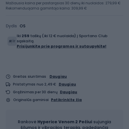
Mažiausia kaina per pastarąsias 30 dienų iki nuolaidos:
279,99 €
Rekomenduojama gamintojo kaina: 309,99 €
Dydis
OS
Iki
259
taškų (iki 12 € nuolaida) į Sportano Club
sąskaitą.
Prisijunkite prie programos ir sutaupykite!
Greitas siuntimas
Daugiau
Pristatymas nuo 2,49 €
Daugiau
Grąžinimas per 30 dienų
Daugiau
Originalūs gaminiai
Patikrinkite čia
Rankovė
Hyperice
Venom 2 Pečiui
sujungia
šilumos ir vibracijos terapiją, padedančią