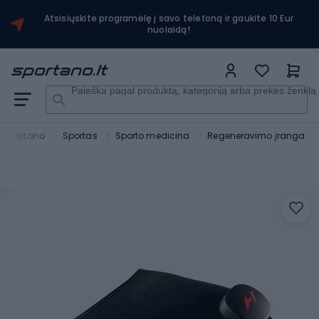
Atsisiųskite programėlę į savo telefoną ir gaukite 10 Eur
nuolaidą!
Paieška pagal produktą, kategoriją arba prekės ženklą
Sportano
Sportas
Sporto medicina
Regeneravimo įranga