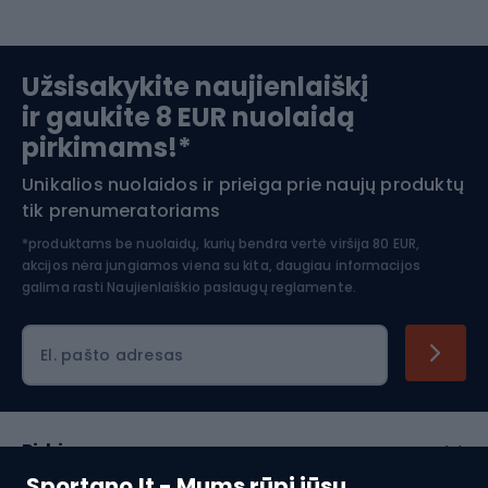
Slidinėjimas
Užsisakykite naujienlaiškį
ir gaukite 8 EUR nuolaidą
Apranga žiemos sportui
pirkimams!*
Unikalios nuolaidos ir prieiga prie naujų produktų
Šiaurietiškas ėjimas
tik prenumeratoriams
*produktams be nuolaidų, kurių bendra vertė viršija 80 EUR,
akcijos nėra jungiamos viena su kita, daugiau informacijos
galima rasti
Naujienlaiškio paslaugų reglamente.
El. pašto adresas
Pirkimas
Sportano.lt - Mums rūpi jūsų