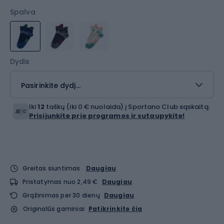
Spalva
Dydis
Pasirinkite dydį...
Iki
12
taškų (iki 0 € nuolaida) į Sportano Club sąskaitą.
Prisijunkite prie programos ir sutaupykite!
Greitas siuntimas
Daugiau
Pristatymas nuo 2,49 €
Daugiau
Grąžinimas per 30 dienų
Daugiau
Originalūs gaminiai
Patikrinkite čia