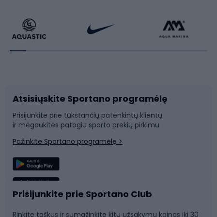
Dviračiai
Čiuožimas
Dviratininkų apranga
Rakečių sportas
Dviračių priedai
Dviračių batai
Atsisiųskite Sportano programėlę
Dviračių dalys
Rogutės ir čiuožynės
Prisijunkite prie tūkstančių patenkintų klientų
ir mėgaukitės patogiu sporto prekių pirkimu
Laipiojimas
Snieglenčių sportas
Pažinkite Sportano programėlę >
Žvejyba
Plaukimas
Sportinė medicina
Komandinis sportas
Prisijunkite prie Sportano Club
Rinkite taškus ir sumažinkite kitų užsakymų kainas iki 30