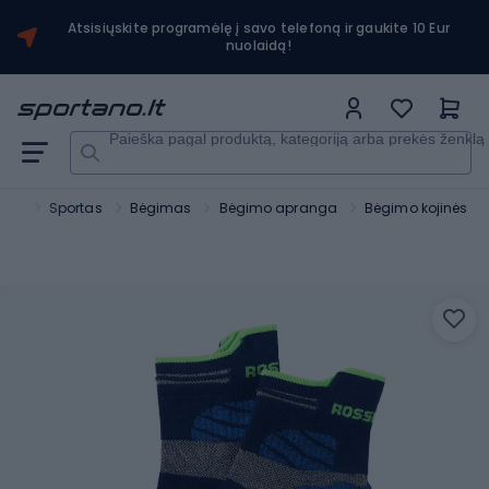
Atsisiųskite programėlę į savo telefoną ir gaukite 10 Eur
nuolaidą!
Paieška pagal produktą, kategoriją arba prekės ženklą
ano
Sportas
Bėgimas
Bėgimo apranga
Bėgimo kojinės