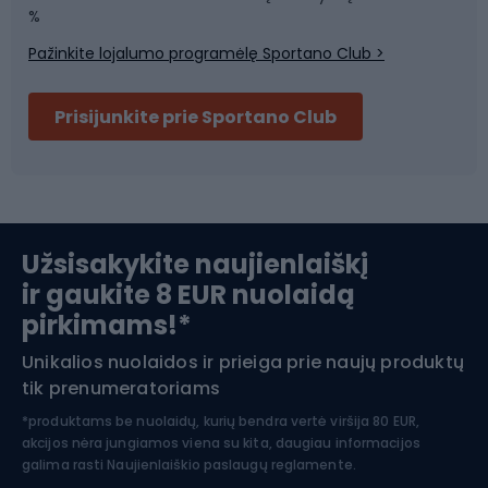
Sporto salė ir fitnesas
%
Pažinkite lojalumo programėlę Sportano Club >
Dviračių šalmai
Prisijunkite prie Sportano Club
Ski touring
Slidinėjimas
Užsisakykite naujienlaiškį
ir gaukite 8 EUR nuolaidą
Apranga žiemos sportui
pirkimams!*
Unikalios nuolaidos ir prieiga prie naujų produktų
Šiaurietiškas ėjimas
tik prenumeratoriams
*produktams be nuolaidų, kurių bendra vertė viršija 80 EUR,
akcijos nėra jungiamos viena su kita, daugiau informacijos
galima rasti
Naujienlaiškio paslaugų reglamente.