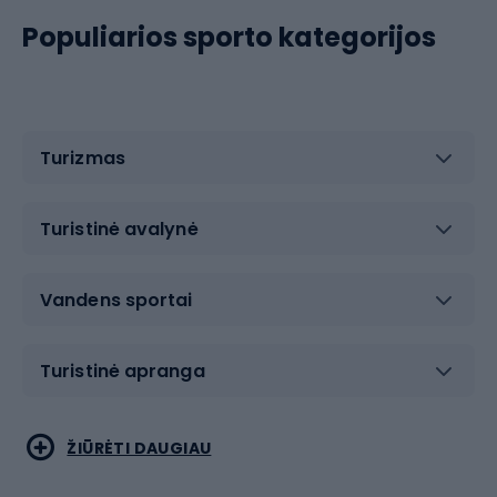
Populiarios sporto kategorijos
Turizmas
Turistinė avalynė
Vandens sportai
Turistinė apranga
Bėgimas
Koviniai sportai
ŽIŪRĖTI DAUGIAU