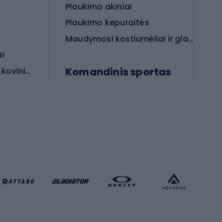
Plaukimo akiniai
Plaukimo kepuraitės
Maudymosi kostiumėliai ir glaudės
ai
Komandinis sportas
Apsauginės priemonės koviniam sportui
rai
Futbolo bateliai
Futbolo kamuoliai
Rankinio bateliai
Futbolo vartai
Futbolo apranga
Krepšinio apranga
Sporto salė ir fitnesas