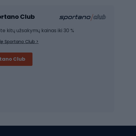
Kardio įranga
portano Club
Jėgos įranga
Joga
ite kitų užsakymų kainas iki 30 %
Treniruočių drabužiai
lę Sportano Club >
Treniruočių batai
Treniruočių priedai
rtano Club
Dviračių šalmai
Šalmai Full face
Važiavimo keliu šalmai
MTB šalmai
Ski touring