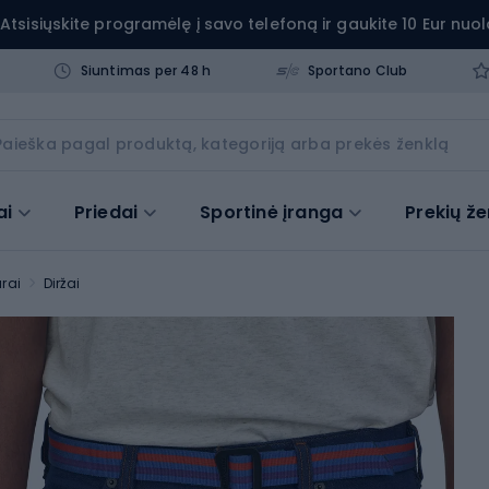
Atsisiųskite programėlę į savo telefoną ir gaukite 10 Eur nuol
Siuntimas per 48 h
Sportano Club
ai
Priedai
Sportinė įranga
Prekių že
arai
Diržai