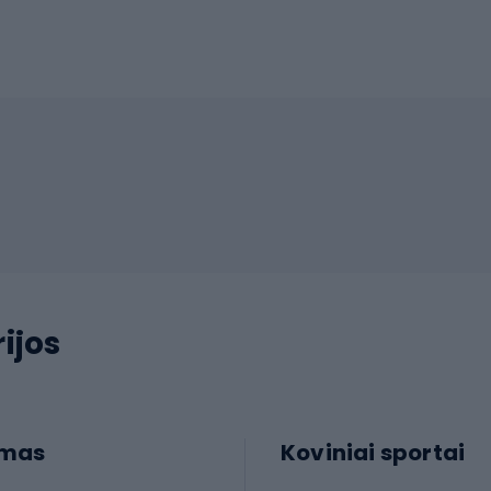
ijos
imas
Koviniai sportai