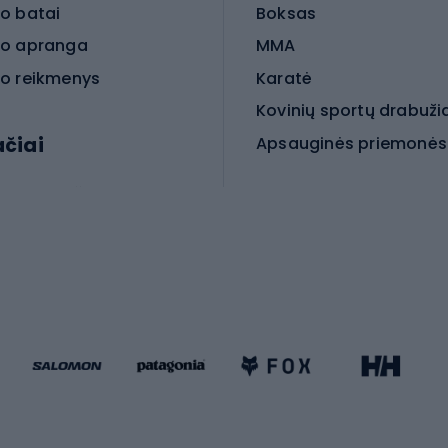
o batai
Boksas
o apranga
MMA
o reikmenys
Karatė
Kovinių sportų drabuži
ačiai
Kovinio sporto aksesua
iniai dviračiai
iračiai
Čiuožimas
 dviračiai
go dviračiai
Paspirtukai
dviračiai
Keturračiai riedučiai
ki dviračiai
Riedučiai
Riedlentės
atininkų apranga
Čiuožimo apsaugos