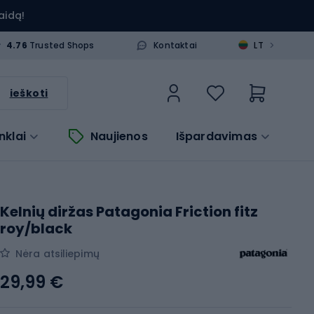
aidą!
>
4.76
Trusted Shops
Kontaktai
LT
ieškoti
nklai
Naujienos
Išpardavimas
Kelnių diržas Patagonia Friction fitz
roy/black
Nėra atsiliepimų
29,99 €