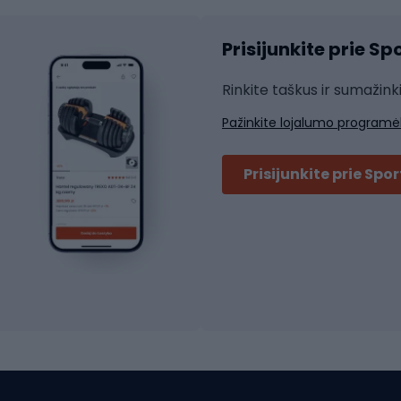
Čiuožimo šalmai
ių pirštinės
Prisijunkite prie S
ių šortai
Rakečių sportas
ių marškinėliai
Rinkite taškus ir sumažink
ių kelnės
Skvošas
Pažinkite lojalumo programė
ių striukės
Badmintonas
čių džemperiai
Stalo tenisas
Prisijunkite prie Spo
ių kepurės
Tenisas
Padelis
ačių priedai
Teniso drabužiai
ių akiniai
Dviračių batai
ių krepšiai
ių žibintai
MTB batai
ės
Platforminiai batai