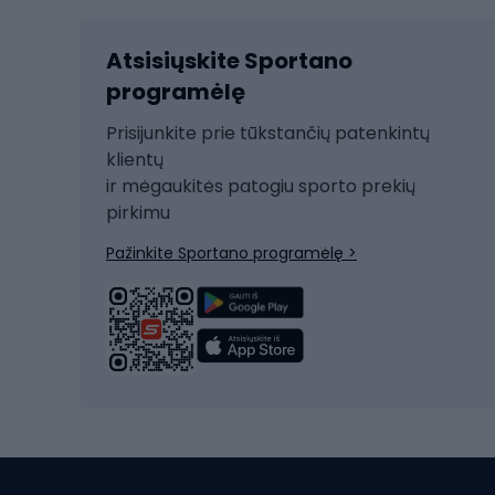
Kalnų slidinėjimas
Dvirač
Slidinėjimas bėgte
Atsisiųskite Sportano
Dvirač
Ski touring
programėlę
Dvirač
Snieglentė
Prisijunkite prie tūkstančių patenkintų
Dvirač
Čiuožimas
klientų
Dvirač
ir mėgaukitės patogiu sporto prekių
Rogės
Dvira
pirkimu
Žygio batai
Dvirač
Pažinkite Sportano programėlę >
Alpinizmo batai
Turistiniai batai
Dvir
Vandens sportai
Dvirač
Dvirač
Maudymosi kostiumėliai
Dvirač
Baidarės
Kėdut
Pontonai