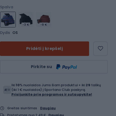
Spalva
-3 €
-9 €
Dydis
OS
Pridėti į krepšelį
Kiekis
Pirkite su
Iki
10
% nuolaidos Jums šiam produktui + iki
29
taškų
(iki 1 € nuolaidos) į Sportano Club paskyrą.
Prisijunkite prie programos ir sutaupykite!
Greitas siuntimas
Daugiau
Pristatymas nuo 2,49 €
Daugiau