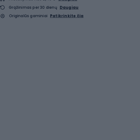
Grąžinimas per 30 dienų
Daugiau
Originalūs gaminiai
Patikrinkite čia