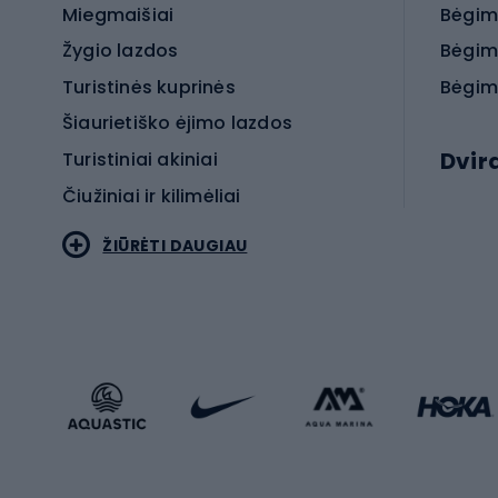
Miegmaišiai
Bėgim
Žygio lazdos
Bėgim
Turistinės kuprinės
Bėgim
Šiaurietiško ėjimo lazdos
Dvir
Turistiniai akiniai
Čiužiniai ir kilimėliai
Elektr
ŽIŪRĖTI DAUGIAU
MTB dv
Turistinė avalynė
Plento
Sportstyle
Trekin
Sportinio stiliaus drabužiai
Žvyro 
Sportinio stiliaus avalynė
Vaikiš
Sportinio stiliaus aksesuarai
Dvir
Žieminiai sportai