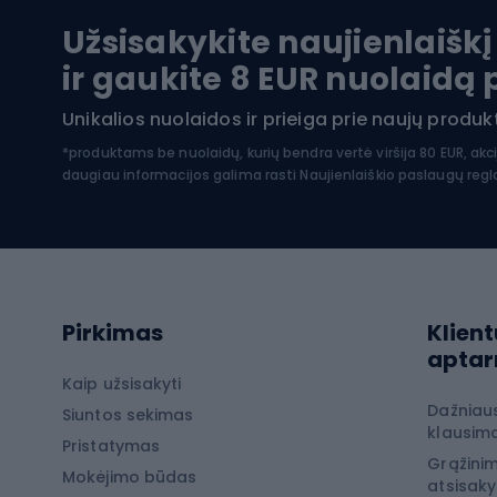
Dvira
Užsisakykite naujienlaiškį
SUP lentos
Dvirač
ir gaukite 8 EUR nuolaidą
Hidrokostiumai nardymui
Unikalios nuolaidos ir prieiga prie naujų prod
Dvir
Turistinė apranga
*produktams be nuolaidų, kurių bendra vertė viršija 80 EUR, akc
daugiau informacijos galima rasti
Naujienlaiškio paslaugų reg
Dvira
Striukės nuo lietaus
Dvirač
Softshell kelnės
Dvirač
Kelnės žygiams pėsčiomis
Softshell striukės
Laip
Pirkimas
Klient
Žygio šortai
apta
Neperpučiamos striukės
Laipio
Kaip užsisakyti
Dažniau
Žygio marškinėliai
Siuntos sekimas
Laipio
klausima
Pristatymas
Terminiai apatiniai
Laipio
Grąžinim
Mokėjimo būdas
atsisak
Žiemos