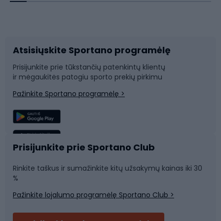
Dviračių priedai
Dviračių batai
Atsisiųskite Sportano programėlę
Dviračių dalys
Rogutės ir čiuožynės
Prisijunkite prie tūkstančių patenkintų klientų
ir mėgaukitės patogiu sporto prekių pirkimu
Laipiojimas
Snieglenčių sportas
Pažinkite Sportano programėlę >
Žvejyba
Plaukimas
Sportinė medicina
Komandinis sportas
Prisijunkite prie Sportano Club
Rinkite taškus ir sumažinkite kitų užsakymų kainas iki 30
Sporto salė ir fitnesas
%
Pažinkite lojalumo programėlę Sportano Club >
Dviračių šalmai