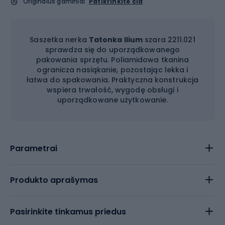
Originalūs gaminiai
Patikrinkite čia
Saszetka nerka
Tatonka Ilium
szara 2211.021
sprawdza się do uporządkowanego
pakowania sprzętu. Poliamidowa tkanina
ogranicza nasiąkanie, pozostając lekka i
łatwa do spakowania. Praktyczna konstrukcja
wspiera trwałość, wygodę obsługi i
uporządkowane użytkowanie.
Parametrai
Produkto aprašymas
Pasirinkite tinkamus priedus