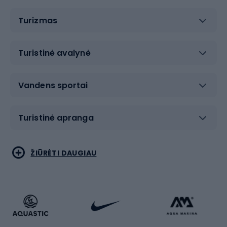
Turizmas
Turistinė avalynė
Vandens sportai
Turistinė apranga
Bėgimas
Koviniai sportai
ŽIŪRĖTI DAUGIAU
Dviračiai
Čiuožimas
Dviratininkų apranga
Rakečių sportas