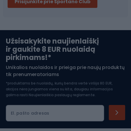
Prisijunkite prie Sportano Club
Ski touring
Slidinėjimas
Užsisakykite naujienlaiškį
ir gaukite 8 EUR nuolaidą
Apranga žiemos sportui
pirkimams!*
Unikalios nuolaidos ir prieiga prie naujų produktų
Šiaurietiškas ėjimas
tik prenumeratoriams
*produktams be nuolaidų, kurių bendra vertė viršija 80 EUR,
akcijos nėra jungiamos viena su kita, daugiau informacijos
galima rasti
Naujienlaiškio paslaugų reglamente.
El. pašto adresas