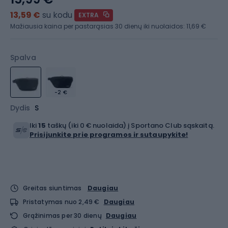
13,59 €
su kodu
EXTRA
Mažiausia kaina per pastarąsias 30 dienų iki nuolaidos:
11,69 €
Spalva
-2 €
Dydis
S
Iki
15
taškų (iki 0 € nuolaida) į Sportano Club sąskaitą.
Prisijunkite prie programos ir sutaupykite!
Greitas siuntimas
Daugiau
Pristatymas nuo 2,49 €
Daugiau
Grąžinimas per 30 dienų
Daugiau