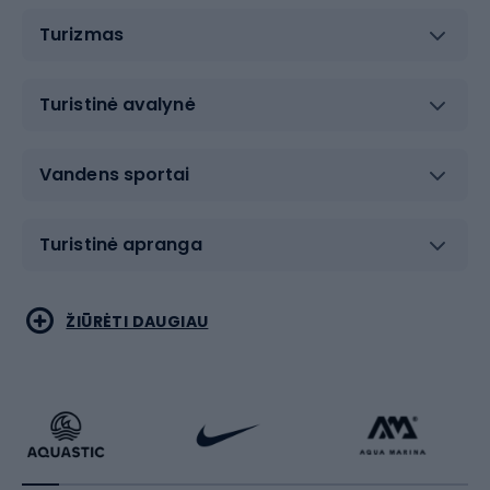
Turizmas
Turistinė avalynė
Vandens sportai
Turistinė apranga
Bėgimas
Koviniai sportai
ŽIŪRĖTI DAUGIAU
Dviračiai
Čiuožimas
Dviratininkų apranga
Rakečių sportas