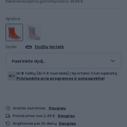
Rekomenduojama gamintojo kaina: 35,99 €
Spalva
Dydis
Dydžių lentelė
Pasirinkite dydį...
Iki
9
taškų (iki 0 € nuolaida) į Sportano Club sąskaitą.
Prisijunkite prie programos ir sutaupykite!
Greitas siuntimas
Daugiau
Pristatymas nuo 2,49 €
Daugiau
Grąžinimas per 30 dienų
Daugiau