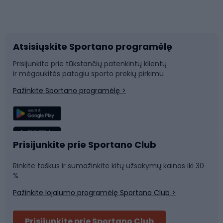
Dviračių priedai
Dviračių batai
Atsisiųskite Sportano programėlę
Dviračių dalys
Rogutės ir čiuožynės
Prisijunkite prie tūkstančių patenkintų klientų
ir mėgaukitės patogiu sporto prekių pirkimu
Laipiojimas
Snieglenčių sportas
Pažinkite Sportano programėlę >
Žvejyba
Plaukimas
Sportinė medicina
Komandinis sportas
Prisijunkite prie Sportano Club
Rinkite taškus ir sumažinkite kitų užsakymų kainas iki 30
Sporto salė ir fitnesas
%
Pažinkite lojalumo programėlę Sportano Club >
Dviračių šalmai
Prisijunkite prie Sportano Club