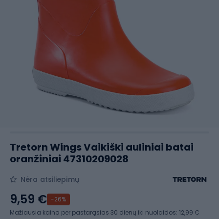
Tretorn Wings Vaikiški auliniai batai
oranžiniai 47310209028
Nėra atsiliepimų
9,59 €
-26%
Mažiausia kaina per pastarąsias 30 dienų iki nuolaidos:
12,99 €