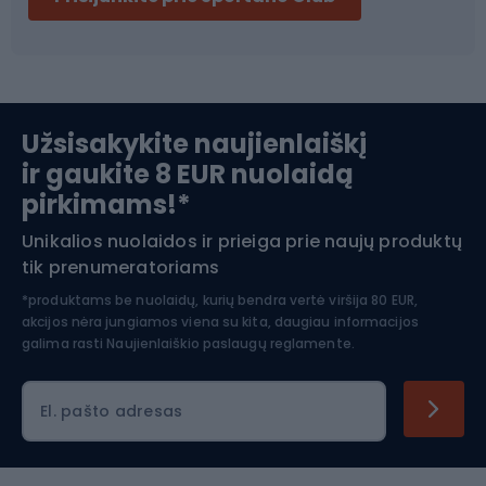
Ski touring
Slidinėjimas
Užsisakykite naujienlaiškį
ir gaukite 8 EUR nuolaidą
Apranga žiemos sportui
pirkimams!*
Unikalios nuolaidos ir prieiga prie naujų produktų
Šiaurietiškas ėjimas
tik prenumeratoriams
*produktams be nuolaidų, kurių bendra vertė viršija 80 EUR,
akcijos nėra jungiamos viena su kita, daugiau informacijos
galima rasti
Naujienlaiškio paslaugų reglamente.
El. pašto adresas