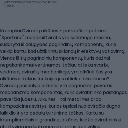
Rekomenduojama gamintojo kaina:
21,99 €
Krumpliai Dviračių alkūnės - patvarūs ir patikimi
"Sportano" modeliaiDviratis yra sudėtinga mašina,
sudaryta iš daugybės pagrindinių komponentų, kurie
veikia kartu, kad užtikrintų sklandų ir efektyvų važiavimą.
Vienas iš šių pagrindinių komponentų, kuris dažnai
nepakankamai vertinamas, tačiau atlieka svarbų
vaidmenį dviračių mechanikoje, yra alkūnė.Kas yra
alkūnės ir kokias funkcijas jos atlieka dviračiuose?
Dviračių pasaulyje alkūnės yra pagrindinis pavaros
mechanizmo komponentas, kuris dviratininko pastangas
paverčia judesiu. Alkūnės - tai metalinės arba
kompozicinės svirtys, kurios tęsiasi nuo dviračio dugno
laikiklio ir yra pedalų tvirtinimo taškas. Kartu su
krumpliaračiais ir grandine, alkūnės leidžia dviratininkui
efektyviai perduoti energiją į ratus, kuri vėliau