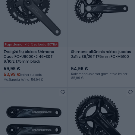
Papildomai -10 % su kodu EXTRA
Žvaigždžių blokas Shimano
Shimano alkūninis raktas juodas
Cues FC-U6000-2 46-30T
2x11rz 36/26T 175mm FC-M5100
9/10rz 175mm black
59,99 €
54,99 €
53,99 €
Rekomenduojama gamintojo kaina:
kaina su kodu
85,99 €
Mažiausia kaina: 56,94 €