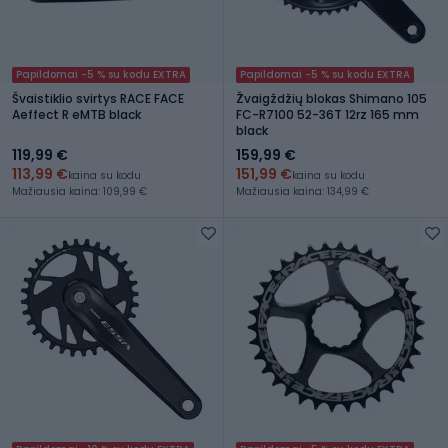
Papildomai -5 % su kodu EXTRA
Papildomai -5 % su kodu EXTRA
Švaistiklio svirtys RACE FACE
Žvaigždžių blokas Shimano 105
Aeffect R eMTB black
FC-R7100 52-36T 12rz 165 mm
black
119,99 €
159,99 €
113,99 €
151,99 €
kaina su kodu
kaina su kodu
Mažiausia kaina: 109,99 €
Mažiausia kaina: 134,99 €