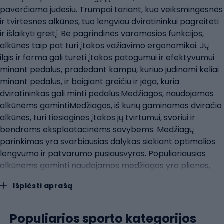
paverčiama judesiu. Trumpai tariant, kuo veiksmingesnės
ir tvirtesnės alkūnės, tuo lengviau dviratininkui pagreitėti
ir išlaikyti greitį. Be pagrindinės varomosios funkcijos,
alkūnės taip pat turi įtakos važiavimo ergonomikai. Jų
ilgis ir forma gali turėti įtakos patogumui ir efektyvumui
minant pedalus, pradedant kampu, kuriuo judinami keliai
minant pedalus, ir baigiant greičiu ir jėga, kuria
dviratininkas gali minti pedalus.Medžiagos, naudojamos
alkūnėms gamintiMedžiagos, iš kurių gaminamos dviračio
alkūnės, turi tiesioginės įtakos jų tvirtumui, svoriui ir
bendroms eksploatacinėms savybėms. Medžiagų
parinkimas yra svarbiausias dalykas siekiant optimalios
lengvumo ir patvarumo pusiausvyros. Populiariausios
alkūnėms gaminti naudojamos medžiagos yra plienas,
aliuminis, anglies pluoštas ir titanas. Plienas yra tradicinė
Išplėsti aprašą
medžiaga, iš kurios alkūnės gaminamos jau daugelį metų.
Ji yra kieta, tvirta ir palyginti pigi. Plieno trūkumas - jo
svoris, kuris gali turėti įtakos bendram dviračio svoriui.
Populiarios sporto kategorijos