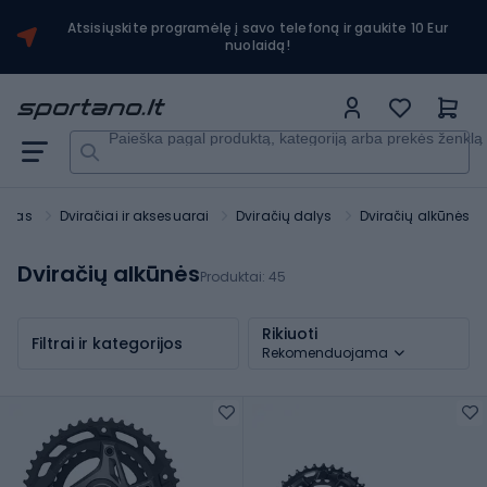
Atsisiųskite programėlę į savo telefoną ir gaukite 10 Eur
nuolaidą!
Paieška pagal produktą, kategoriją arba prekės ženklą
ortas
Dviračiai ir aksesuarai
Dviračių dalys
Dviračių alkūnės
Dviračių alkūnės
Produktai:
45
Rikiuoti
Filtrai ir kategorijos
Rekomenduojama