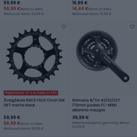
59,99 €
16,99 €
56,99 €
14,44 €
kaina su kodu
kaina su kodu
Mažiausia kaina: 53,99 €
Mažiausia kaina: 16,99 €
Papildomai -5 % su kodu EXTRA
Žvaigždutė RACE FACE Cinch DM
Shimano 8/7rz 42/32/22T
26T matte black
170mm juodas FC-M361
alkūninis mazgas
59,99 €
39,99 €
56,99 €
Rekomenduojama gamintojo kaina:
kaina su kodu
52,99 €
Mažiausia kaina: 53,99 €