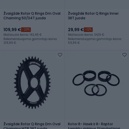
Žvaigždė Rotor Q Rings Dm Oval
Žvaigždė Rotor Q Rings Inner
Chainring 50/34T juoda
38T juoda
109,99 €
29,99 €
-23%
-12%
Mažiausia kaina: 142,49 €
Mažiausia kaina: 34,19 €
Rekomenduojama gamintojo kaina:
Rekomenduojama gamintojo kaina:
219,99 €
59,99 €
Žvaigždė Rotor Q Rings Dm Oval
Rotor R- Hawk ir R- Raptor
Chainring MTB 38T juoda
tarpiklių rinkinys Standartiniai