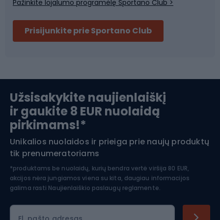
Pažinkite lojalumo programėlę Sportano Club >
Dviračių šalmai
Prisijunkite prie Sportano Club
Ski touring
Slidinėjimas
Užsisakykite naujienlaiškį
ir gaukite 8 EUR nuolaidą
Apranga žiemos sportui
pirkimams!*
Unikalios nuolaidos ir prieiga prie naujų produktų
Šiaurietiškas ėjimas
tik prenumeratoriams
*produktams be nuolaidų, kurių bendra vertė viršija 80 EUR,
akcijos nėra jungiamos viena su kita, daugiau informacijos
galima rasti
Naujienlaiškio paslaugų reglamente.
El. pašto adresas