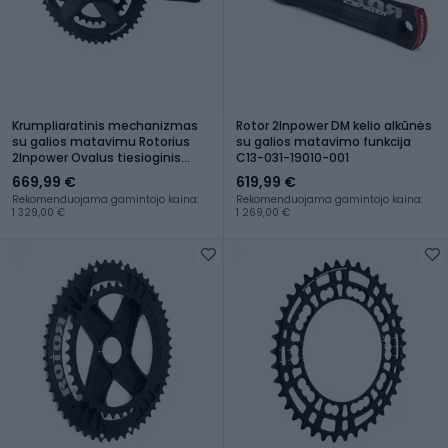
Krumpliaratinis mechanizmas
Rotor 2Inpower DM kelio alkūnės
su galios matavimu Rotorius
su galios matavimo funkcija
2Inpower Ovalus tiesioginis
C13-031-19010-001
montavimas S13-001-20010
669,99 €
619,99 €
Rekomenduojama gamintojo kaina:
Rekomenduojama gamintojo kaina:
1 329,00 €
1 269,00 €