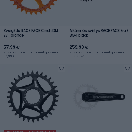
Žvaigždė RACE FACE Cinch DM
Alkūninės svirtys RACE FACE Era E
28T orange
BG4 black
57,99 €
259,99 €
Rekomenduojama gamintojo kaina:
Rekomenduojama gamintojo kaina:
83,99 €
509,99 €