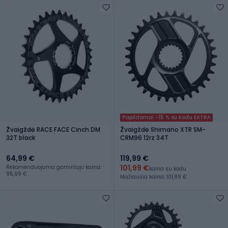
Papildomai -15 % su kodu EXTRA
Žvaigždė RACE FACE Cinch DM
Žvaigždė Shimano XTR SM-
32T black
CRM96 12rz 34T
64,99 €
119,99 €
101,99 €
Rekomenduojama gamintojo kaina:
kaina su kodu
95,99 €
Mažiausia kaina: 101,99 €