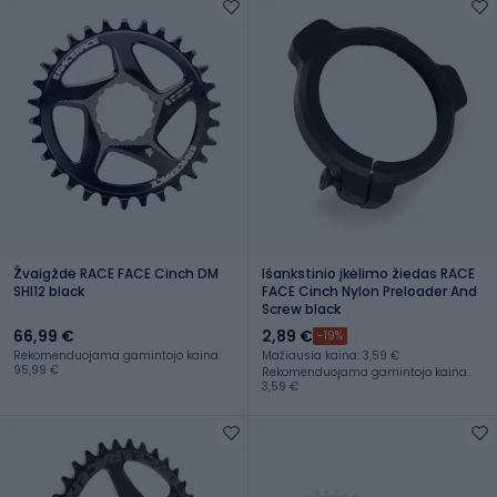
Žvaigždė RACE FACE Cinch DM
Išankstinio įkėlimo žiedas RACE
SHI12 black
FACE Cinch Nylon Preloader And
Screw black
66,99 €
2,89 €
-19%
Rekomenduojama gamintojo kaina:
Mažiausia kaina: 3,59 €
95,99 €
Rekomenduojama gamintojo kaina:
3,59 €