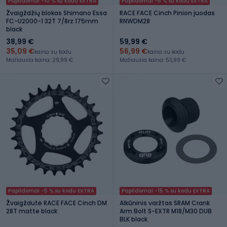
Papildomai -10 % su kodu EXTRA
Papildomai -5 % su kodu EXTRA
Žvaigždžių blokas Shimano Essa
RACE FACE Cinch Pinion juodas
FC-U2000-1 32T 7/8rz 175mm
RNWDM28
black
38,99 €
59,99 €
35,09 €
56,99 €
kaina su kodu
kaina su kodu
Mažiausia kaina: 29,99 €
Mažiausia kaina: 53,99 €
Papildomai -5 % su kodu EXTRA
Papildomai -15 % su kodu EXTRA
Žvaigždutė RACE FACE Cinch DM
Alkūninis varžtas SRAM Crank
28T matte black
Arm Bolt S-EXTR M18/M30 DUB
BLK black