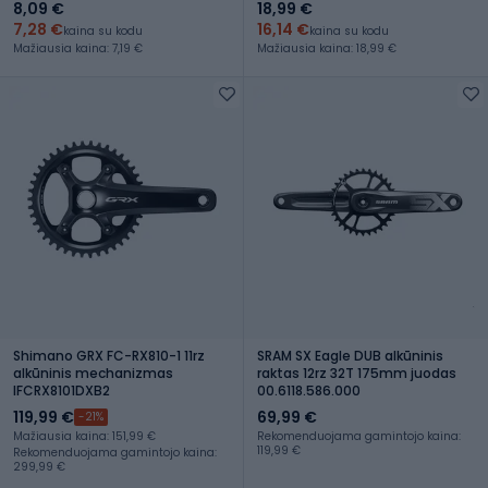
8,09 €
18,99 €
7,28 €
16,14 €
kaina su kodu
kaina su kodu
Mažiausia kaina: 7,19 €
Mažiausia kaina: 18,99 €
Shimano GRX FC-RX810-1 11rz
SRAM SX Eagle DUB alkūninis
alkūninis mechanizmas
raktas 12rz 32T 175mm juodas
IFCRX8101DXB2
00.6118.586.000
119,99 €
69,99 €
-21%
Mažiausia kaina: 151,99 €
Rekomenduojama gamintojo kaina:
119,99 €
Rekomenduojama gamintojo kaina:
299,99 €