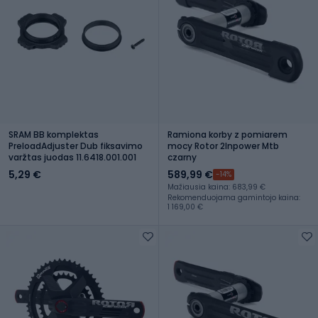
SRAM BB komplektas
Ramiona korby z pomiarem
PreloadAdjuster Dub fiksavimo
mocy Rotor 2Inpower Mtb
varžtas juodas 11.6418.001.001
czarny
5,29 €
589,99 €
-14%
Mažiausia kaina: 683,99 €
Rekomenduojama gamintojo kaina:
1 169,00 €