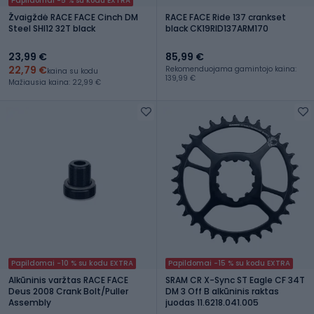
Papildomai -5 % su kodu EXTRA
Žvaigždė RACE FACE Cinch DM
RACE FACE Ride 137 crankset
Steel SHI12 32T black
black CK19RID137ARM170
23,99 €
85,99 €
22,79 €
Rekomenduojama gamintojo kaina:
kaina su kodu
139,99 €
Mažiausia kaina: 22,99 €
Papildomai -10 % su kodu EXTRA
Papildomai -15 % su kodu EXTRA
Alkūninis varžtas RACE FACE
SRAM CR X-Sync ST Eagle CF 34T
Deus 2008 Crank Bolt/Puller
DM 3 Off B alkūninis raktas
Assembly
juodas 11.6218.041.005