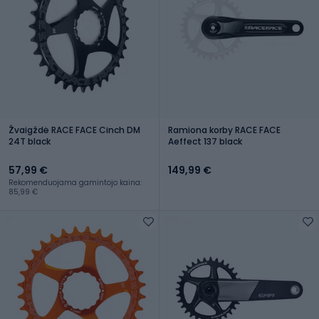
Žvaigždė RACE FACE Cinch DM
Ramiona korby RACE FACE
24T black
Aeffect 137 black
57,99 €
149,99 €
Rekomenduojama gamintojo kaina:
85,99 €