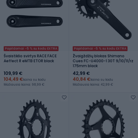
Papildomai -5 % su kodu EXTRA
Papildomai -5 % su kodu EXTRA
Švaistiklio svirtys RACE FACE
Žvaigždžių blokas Shimano
Aeffect R eMTB ETOR black
Cues FC-U4000-1 30T 9/10/11/rz
175mm black
109,99 €
42,99 €
104,49 €
40,84 €
kaina su kodu
kaina su kodu
Mažiausia kaina: 98,99 €
Mažiausia kaina: 42,99 €