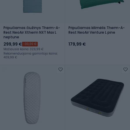
Pripučiamas čiužinys Therm-A-
Pripučiamas kilimėlis Therm-A-
Rest NeoAir Xtherm NXT Max L
Rest NeoAir Venture L pine
neptune
299,99 €
179,99 €
-30,00 €
Mažiausia kaina: 329,99 €
Rekomenduojama gamintojo kaina:
409,99 €