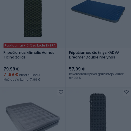
Papildomai -10 % su kodu EXTRA
Pripučiamas kilimėlis Aarhus
Pripučiamas čiužinys KADVA
Ticino žalias
Dreamer Double mėlynas
79,99 €
57,99 €
71,99 €
Rekomenduojama gamintojo kaina:
kaina su kodu
92,99 €
Mažiausia kaina: 71,99 €