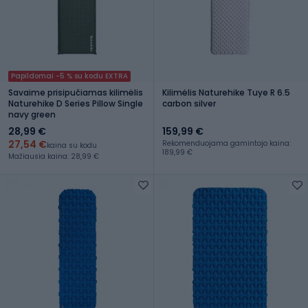
Papildomai -5 % su kodu EXTRA
Savaime prisipučiamas kilimėlis
Kilimėlis Naturehike Tuye R 6.5
Naturehike D Series Pillow Single
carbon silver
navy green
28,99 €
159,99 €
27,54 €
Rekomenduojama gamintojo kaina:
kaina su kodu
189,99 €
Mažiausia kaina: 28,99 €