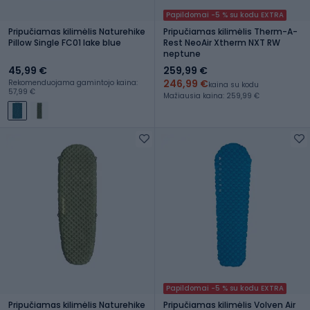
Papildomai -5 % su kodu EXTRA
Pripučiamas kilimėlis Naturehike
Pripučiamas kilimėlis Therm-A-
Pillow Single FC01 lake blue
Rest NeoAir Xtherm NXT RW
neptune
45,99 €
259,99 €
246,99 €
Rekomenduojama gamintojo kaina:
kaina su kodu
57,99 €
Mažiausia kaina: 259,99 €
Papildomai -5 % su kodu EXTRA
Pripučiamas kilimėlis Naturehike
Pripučiamas kilimėlis Volven Air