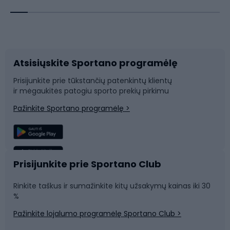
Dviračių priedai
Dviračių batai
Atsisiųskite Sportano programėlę
Dviračių dalys
Rogutės ir čiuožynės
Prisijunkite prie tūkstančių patenkintų klientų
ir mėgaukitės patogiu sporto prekių pirkimu
Laipiojimas
Snieglenčių sportas
Pažinkite Sportano programėlę >
Žvejyba
Plaukimas
Sportinė medicina
Komandinis sportas
Prisijunkite prie Sportano Club
Rinkite taškus ir sumažinkite kitų užsakymų kainas iki 30
Sporto salė ir fitnesas
%
Pažinkite lojalumo programėlę Sportano Club >
Dviračių šalmai