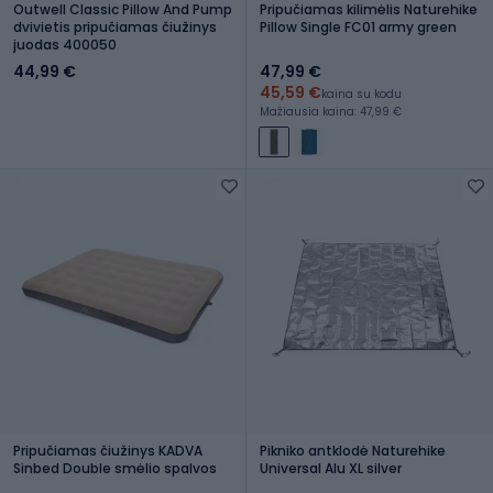
Outwell Classic Pillow And Pump
Pripučiamas kilimėlis Naturehike
dvivietis pripučiamas čiužinys
Pillow Single FC01 army green
juodas 400050
44,99 €
47,99 €
45,59 €
kaina su kodu
Mažiausia kaina: 47,99 €
Pripučiamas čiužinys KADVA
Pikniko antklodė Naturehike
Sinbed Double smėlio spalvos
Universal Alu XL silver