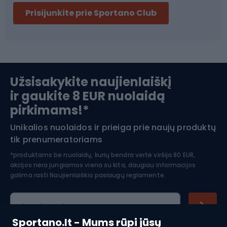
Prisijunkite prie Sportano Club
Ski touring
Slidinėjimas
Užsisakykite naujienlaiškį
ir gaukite 8 EUR nuolaidą
Apranga žiemos sportui
pirkimams!*
Unikalios nuolaidos ir prieiga prie naujų produktų
Šiaurietiškas ėjimas
tik prenumeratoriams
*produktams be nuolaidų, kurių bendra vertė viršija 80 EUR,
akcijos nėra jungiamos viena su kita, daugiau informacijos
galima rasti
Naujienlaiškio paslaugų reglamente.
El. pašto adresas
Sportano.lt - Mums rūpi jūsų