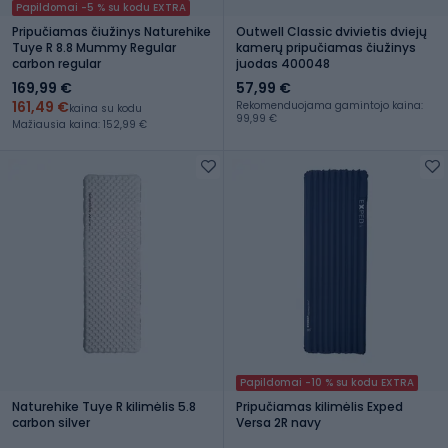
Papildomai -5 % su kodu EXTRA
Pripučiamas čiužinys Naturehike
Outwell Classic dvivietis dviejų
Tuye R 8.8 Mummy Regular
kamerų pripučiamas čiužinys
carbon regular
juodas 400048
169,99 €
57,99 €
161,49 €
Rekomenduojama gamintojo kaina:
kaina su kodu
99,99 €
Mažiausia kaina: 152,99 €
Papildomai -10 % su kodu EXTRA
Naturehike Tuye R kilimėlis 5.8
Pripučiamas kilimėlis Exped
carbon silver
Versa 2R navy