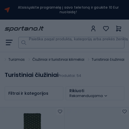
Atsisiųskite programėlę į savo telefoną ir gaukite 10 Eur
nuolaidą!
Paieška pagal produktą, kategoriją arba prekės ženklą
s
Turizmas
Čiužiniai ir turistiniai kilimėliai
Turistiniai čiužiniai
Turistiniai čiužiniai
Produktai:
54
Rikiuoti
Filtrai ir kategorijos
Rekomenduojama