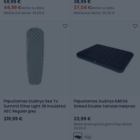
59,99 €
38,99 €
44,99 €
37,04 €
kaina su kodu
kaina su kodu
Mažiausia kaina: 44,99 €
Mažiausia kaina: 35,99 €
Pripučiamas čiužinys Sea To
Pripučiamas čiužinys KADVA
Summit Ether Light XR Insulated
Sinbed Double tamsiai mėlynas
ASC Regular grey
219,99 €
23,99 €
Rekomenduojama gamintojo kaina:
38,99 €