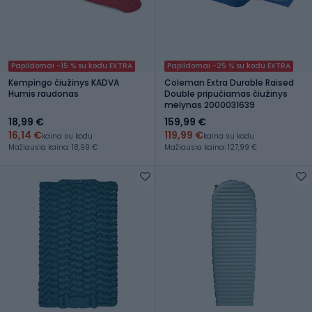
Papildomai -15 % su kodu EXTRA
Papildomai -25 % su kodu EXTRA
Kempingo čiužinys KADVA
Coleman Extra Durable Raised
Humis raudonas
Double pripučiamas čiužinys
mėlynas 2000031639
18,99 €
159,99 €
16,14 €
119,99 €
kaina su kodu
kaina su kodu
Mažiausia kaina: 18,99 €
Mažiausia kaina: 127,99 €