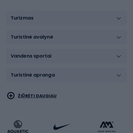
Turizmas
Turistinė avalynė
Vandens sportai
Turistinė apranga
Bėgimas
Koviniai sportai
ŽIŪRĖTI DAUGIAU
Dviračiai
Čiuožimas
Dviratininkų apranga
Rakečių sportas