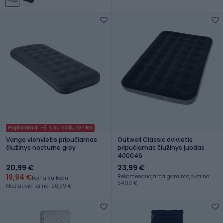
Papildomai -5 % su kodu EXTRA
Vango vienvietis pripučiamas
Outwell Classic dvivietis
čiužinys nocturne grey
pripučiamas čiužinys juodas
400046
20,99 €
23,99 €
19,94 €
Rekomenduojama gamintojo kaina:
kaina su kodu
54,99 €
Mažiausia kaina: 20,99 €