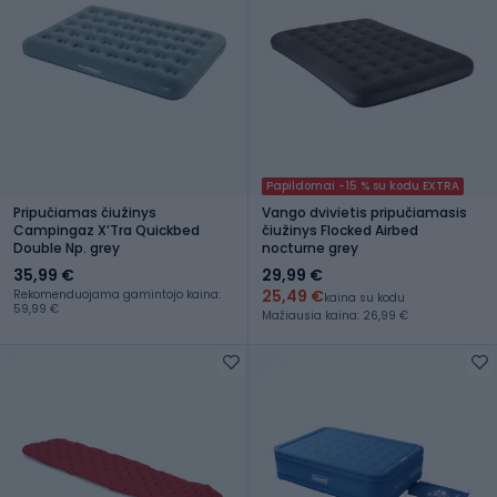
Papildomai -15 % su kodu EXTRA
Pripučiamas čiužinys
Vango dvivietis pripučiamasis
Campingaz X’Tra Quickbed
čiužinys Flocked Airbed
Double Np. grey
nocturne grey
35,99 €
29,99 €
25,49 €
Rekomenduojama gamintojo kaina:
kaina su kodu
59,99 €
Mažiausia kaina: 26,99 €