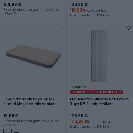
139,99 €
129,99 €
116,99 €
Rekomenduojama gamintojo kaina:
kaina su kodu
179,99 €
Mažiausia kaina: 123,49 €
Naujiena
Papildomai -5 % su kodu EXTRA
Pripučiamas čiužinys KADVA
Pripučiamas kilimėlis Naturehike
Sinbed Single smėlio spalvos
Tuye R 5.8 carbon silver
19,99 €
179,99 €
170,99 €
Rekomenduojama gamintojo kaina:
kaina su kodu
29,99 €
Mažiausia kaina: 179,99 €