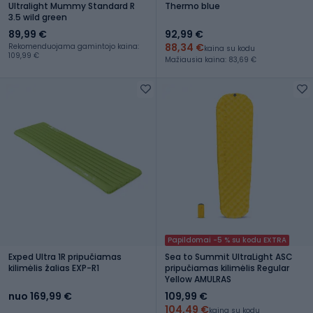
Ultralight Mummy Standard R
Thermo blue
3.5 wild green
89,99 €
92,99 €
88,34 €
Rekomenduojama gamintojo kaina:
kaina su kodu
109,99 €
Mažiausia kaina: 83,69 €
Papildomai -5 % su kodu EXTRA
Exped Ultra 1R pripučiamas
Sea to Summit UltraLight ASC
kilimėlis žalias EXP-R1
pripučiamas kilimėlis Regular
Yellow AMULRAS
nuo 169,99 €
109,99 €
104,49 €
kaina su kodu