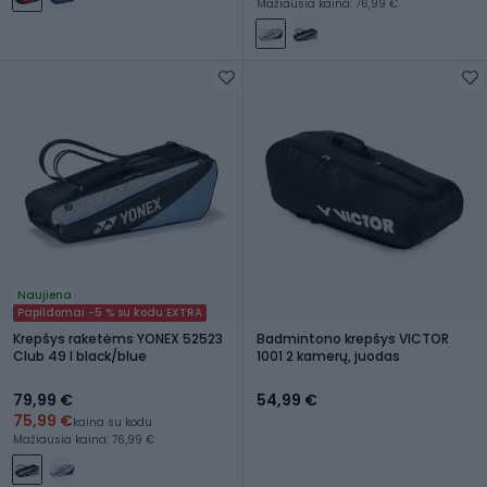
Mažiausia kaina: 76,99 €
Naujiena
Papildomai -5 % su kodu EXTRA
Krepšys raketėms YONEX 52523
Badmintono krepšys VICTOR
Club 49 l black/blue
1001 2 kamerų, juodas
79,99 €
54,99 €
75,99 €
kaina su kodu
Mažiausia kaina: 76,99 €