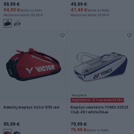
99,99 €
49,99 €
94,99 €
47,49 €
kaina su kodu
kaina su kodu
Mažiausia kaina: 95,99 €
Mažiausia kaina: 47,99 €
Naujiena
Papildomai -5 % su kodu EXTRA
Rakečių krepšys Victor 9115 red
Krepšys raketėms YONEX 52523
Club 49 l white/blue
85,99 €
79,99 €
75,99 €
kaina su kodu