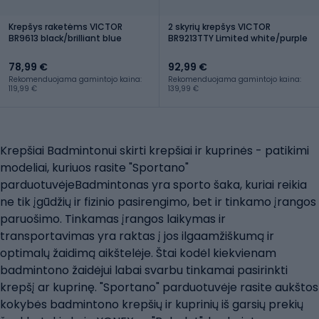
Krepšys raketėms VICTOR
2 skyrių krepšys VICTOR
BR9613 black/brilliant blue
BR9213TTY Limited white/purple
78,99 €
92,99 €
Rekomenduojama gamintojo kaina:
Rekomenduojama gamintojo kaina:
119,99 €
139,99 €
Krepšiai Badmintonui skirti krepšiai ir kuprinės - patikimi
modeliai, kuriuos rasite "Sportano"
parduotuvėjeBadmintonas yra sporto šaka, kuriai reikia
ne tik įgūdžių ir fizinio pasirengimo, bet ir tinkamo įrangos
paruošimo. Tinkamas įrangos laikymas ir
transportavimas yra raktas į jos ilgaamžiškumą ir
optimalų žaidimą aikštelėje. Štai kodėl kiekvienam
badmintono žaidėjui labai svarbu tinkamai pasirinkti
krepšį ar kuprinę. "Sportano" parduotuvėje rasite aukštos
kokybės badmintono krepšių ir kuprinių iš garsių prekių