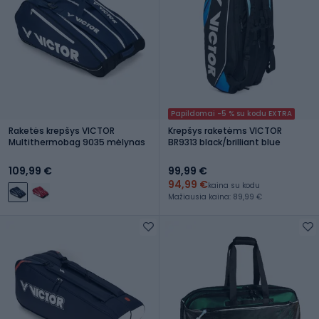
Papildomai -5 % su kodu EXTRA
Raketės krepšys VICTOR
Krepšys raketėms VICTOR
Multithermobag 9035 mėlynas
BR9313 black/brilliant blue
109,99 €
99,99 €
94,99 €
kaina su kodu
Mažiausia kaina: 89,99 €