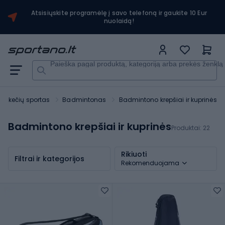
Atsisiųskite programėlę į savo telefoną ir gaukite 10 Eur
nuolaidą!
Paieška pagal produktą, kategoriją arba prekės ženklą
Rakečių sportas
Badmintonas
Badmintono krepšiai ir kuprinės
Badmintono krepšiai ir kuprinės
Produktai:
22
Rikiuoti
Filtrai ir kategorijos
Rekomenduojama