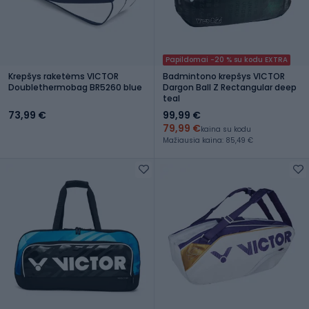
Papildomai -20 % su kodu EXTRA
Krepšys raketėms VICTOR
Badmintono krepšys VICTOR
Doublethermobag BR5260 blue
Dargon Ball Z Rectangular deep
teal
73,99 €
99,99 €
79,99 €
kaina su kodu
Mažiausia kaina: 85,49 €