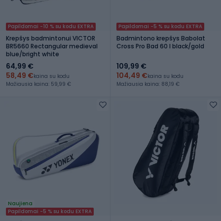
Papildomai -10 % su kodu EXTRA
Papildomai -5 % su kodu EXTRA
Krepšys badmintonui VICTOR
Badmintono krepšys Babolat
BR5660 Rectangular medieval
Cross Pro Bad 60 l black/gold
blue/bright white
64,99 €
109,99 €
58,49 €
104,49 €
kaina su kodu
kaina su kodu
Mažiausia kaina: 59,99 €
Mažiausia kaina: 88,19 €
Naujiena
Papildomai -5 % su kodu EXTRA