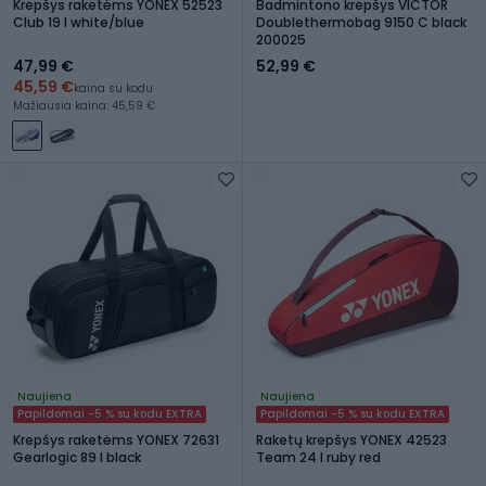
Krepšys raketėms YONEX 52523
Badmintono krepšys VICTOR
Club 19 l white/blue
Doublethermobag 9150 C black
200025
47,99 €
52,99 €
45,59 €
kaina su kodu
Mažiausia kaina: 45,59 €
Naujiena
Naujiena
Papildomai -5 % su kodu EXTRA
Papildomai -5 % su kodu EXTRA
Krepšys raketėms YONEX 72631
Raketų krepšys YONEX 42523
Gearlogic 89 l black
Team 24 l ruby red