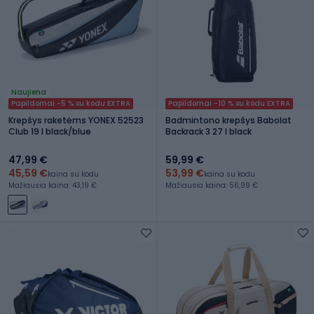
Naujiena
Papildomai -5 % su kodu EXTRA
Papildomai -10 % su kodu EXTRA
Krepšys raketėms YONEX 52523
Badmintono krepšys Babolat
Club 19 l black/blue
Backrack 3 27 l black
47,99 €
59,99 €
45,59 €
53,99 €
kaina su kodu
kaina su kodu
Mažiausia kaina: 43,19 €
Mažiausia kaina: 56,99 €