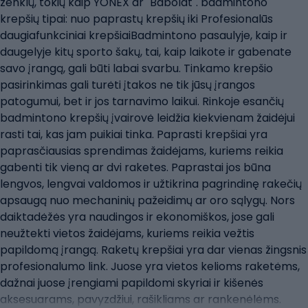
ženklų, tokių kaip YONEX ar "Babolat". badmintono
krepšių tipai: nuo paprastų krepšių iki Profesionalūs
daugiafunkciniai krepšiaiBadmintono pasaulyje, kaip ir
daugelyje kitų sporto šakų, tai, kaip laikote ir gabenate
savo įrangą, gali būti labai svarbu. Tinkamo krepšio
pasirinkimas gali turėti įtakos ne tik jūsų įrangos
patogumui, bet ir jos tarnavimo laikui. Rinkoje esančių
badmintono krepšių įvairovė leidžia kiekvienam žaidėjui
rasti tai, kas jam puikiai tinka. Paprasti krepšiai yra
paprasčiausias sprendimas žaidėjams, kuriems reikia
gabenti tik vieną ar dvi raketes. Paprastai jos būna
lengvos, lengvai valdomos ir užtikrina pagrindinę rakečių
apsaugą nuo mechaninių pažeidimų ar oro sąlygų. Nors
daiktadėžės yra naudingos ir ekonomiškos, jose gali
neužtekti vietos žaidėjams, kuriems reikia vežtis
papildomą įrangą. Raketų krepšiai yra dar vienas žingsnis
profesionalumo link. Juose yra vietos kelioms raketėms,
dažnai juose įrengiami papildomi skyriai ir kišenės
aksesuarams, pavyzdžiui, rašikliams ar rankenėlėms.