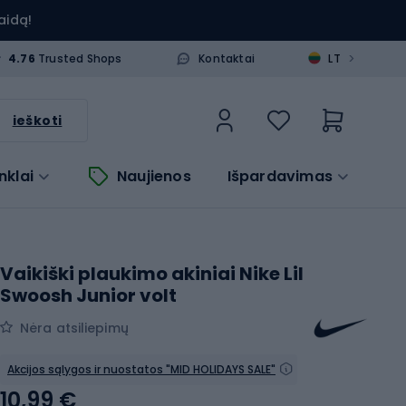
aidą!
>
4.76
Trusted Shops
Kontaktai
LT
ieškoti
nklai
Naujienos
Išpardavimas
Vaikiški plaukimo akiniai Nike Lil
Swoosh Junior volt
Nėra atsiliepimų
Akcijos sąlygos ir nuostatos "MID HOLIDAYS SALE"
10,99 €