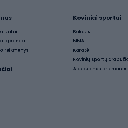
imas
Koviniai sportai
o batai
Boksas
o apranga
MMA
o reikmenys
Karatė
Kovinių sportų drabuži
ačiai
Kovinio sporto aksesua
iniai dviračiai
iračiai
Čiuožimas
 dviračiai
go dviračiai
Paspirtukai
dviračiai
Keturračiai riedučiai