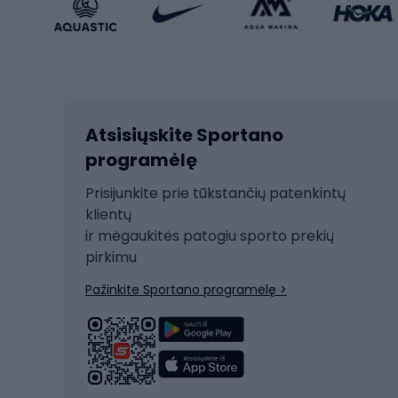
Sportinio stiliaus avalynė
Vaikiš
Sportinio stiliaus aksesuarai
Dvir
Žieminiai sportai
Kalnų slidinėjimas
Dvirač
Slidinėjimas bėgte
Atsisiųskite Sportano
Dvirač
Ski touring
programėlę
Dvirač
Snieglentė
Prisijunkite prie tūkstančių patenkintų
Dvirač
Čiuožimas
klientų
Dvirač
ir mėgaukitės patogiu sporto prekių
Rogės
Dvira
pirkimu
Žygio batai
Dvirač
Pažinkite Sportano programėlę >
Alpinizmo batai
Turistiniai batai
Dvir
Vandens sportai
Dvirač