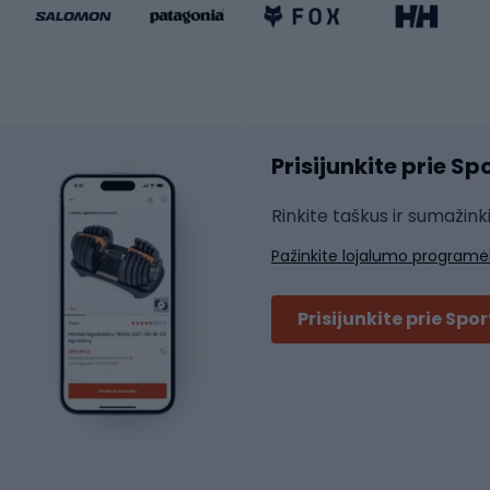
ki dviračiai
Riedučiai
Riedlentės
atininkų apranga
Čiuožimo apsaugos
Čiuožimo šalmai
ių pirštinės
Prisijunkite prie S
ių šortai
Rakečių sportas
ių marškinėliai
Rinkite taškus ir sumažink
ių kelnės
Skvošas
Pažinkite lojalumo programė
ių striukės
Badmintonas
čių džemperiai
Stalo tenisas
Prisijunkite prie Spo
ių kepurės
Tenisas
Padelis
ačių priedai
Teniso drabužiai
ių akiniai