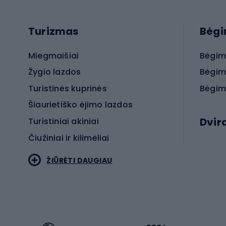
Turizmas
Bėg
Miegmaišiai
Bėgim
Žygio lazdos
Bėgim
Turistinės kuprinės
Bėgim
Šiaurietiško ėjimo lazdos
Dvir
Turistiniai akiniai
Čiužiniai ir kilimėliai
Elektr
ŽIŪRĖTI DAUGIAU
MTB dv
Turistinė avalynė
Plento
Sportstyle
Trekin
Sportinio stiliaus drabužiai
Žvyro 