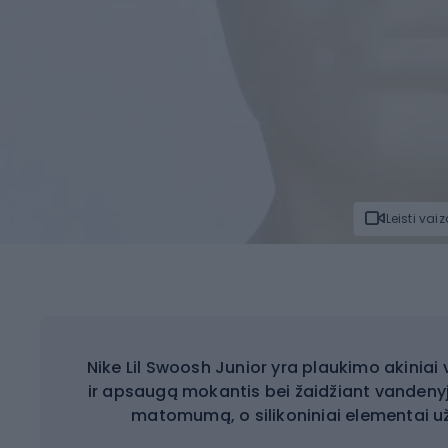
Leisti vai
Nike Lil Swoosh Junior yra plaukimo akinia
ir apsaugą mokantis bei žaidžiant vandenyj
matomumą, o silikoniniai elementai užt