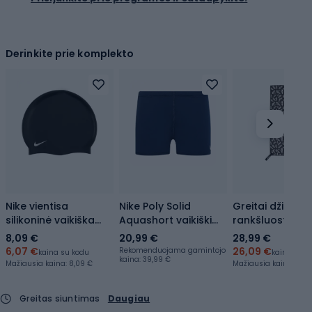
Derinkite prie komplekto
Nike vientisa
Nike Poly Solid
Greitai džiūstan
silikoninė vaikiška
Aquashort vaikiški
rankšluostis Ni
plaukimo kepuraitė
plaukimo bokseriai
Quick Dry Swim 
8,09 €
20,99 €
28,99 €
juoda TESS0106-001
tamsiai mėlyni
black
6,07 €
26,09 €
Rekomenduojama gamintojo
kaina su kodu
kaina su k
kaina: 39,99 €
NESS9742-440
Mažiausia kaina:
8,09 €
Mažiausia kaina:
24,6
Greitas siuntimas
Daugiau