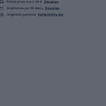
Pristatymas nuo 2,49 €
Daugiau
Grąžinimas per 30 dienų
Daugiau
Originalūs gaminiai
Patikrinkite čia