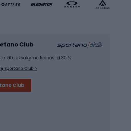
Krepšinio apranga
Sporto salė ir fitnesas
Kardio įranga
portano Club
Jėgos įranga
Joga
ite kitų užsakymų kainas iki 30 %
Treniruočių drabužiai
lę Sportano Club >
Treniruočių batai
Treniruočių priedai
rtano Club
Dviračių šalmai
Šalmai Full face
Važiavimo keliu šalmai