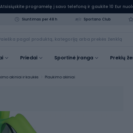
Atsisiųskite programėlę į savo telefoną ir gaukite 10 Eur nuol
Siuntimas per 48 h
Sportano Club
ai
Priedai
Sportinė įranga
Prekių že
kimo akiniai ir kaukės
Plaukimo akiniai