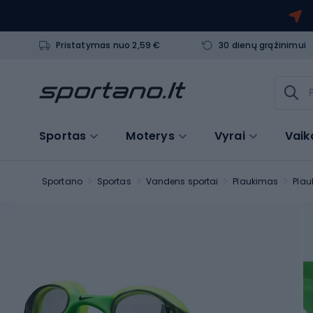
Pristatymas nuo 2,59 €
30 dienų grąžinimui
Sportas
Moterys
Vyrai
Vaik
Sportano
Sportas
Vandens sportai
Plaukimas
Plau