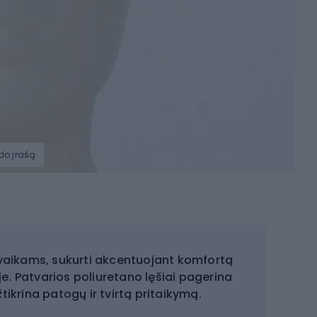
zdo įrašą
i vaikams, sukurti akcentuojant komfortą
e. Patvarios poliuretano lęšiai pagerina
ikrina patogų ir tvirtą pritaikymą.