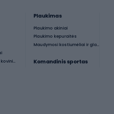
Plaukimas
Plaukimo akiniai
Plaukimo kepuraitės
Maudymosi kostiumėliai ir glaudės
ai
Komandinis sportas
Apsauginės priemonės koviniam sportui
rai
Futbolo bateliai
Futbolo kamuoliai
Rankinio bateliai
Futbolo vartai
Futbolo apranga