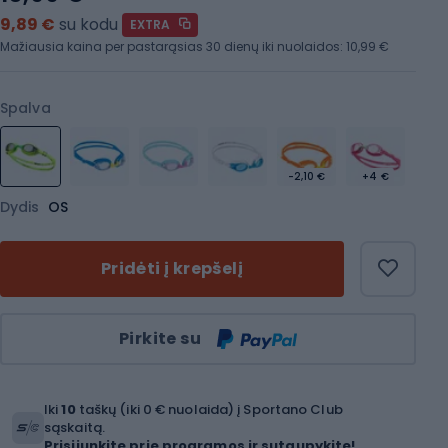
9,89 €
su kodu
EXTRA
Mažiausia kaina per pastarąsias 30 dienų iki nuolaidos:
10,99 €
Spalva
-2,10 €
+4 €
Dydis
OS
Pridėti į krepšelį
Kiekis
Pirkite su
Iki
10
taškų (iki 0 € nuolaida) į Sportano Club
sąskaitą.
Prisijunkite prie programos ir sutaupykite!