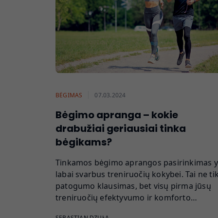
BĖGIMAS
07.03.2024
Bėgimo apranga – kokie
drabužiai geriausiai tinka
bėgikams?
Tinkamos bėgimo aprangos pasirinkimas y
labai svarbus treniruočių kokybei. Tai ne ti
patogumo klausimas, bet visų pirma jūsų
treniruočių efektyvumo ir komforto…
SEBASTIAN DZUŁA