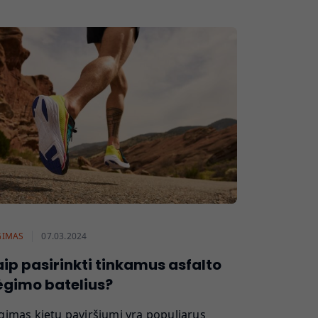
GIMAS
07.03.2024
ip pasirinkti tinkamus asfalto
ėgimo batelius?
gimas kietu paviršiumi yra populiarus