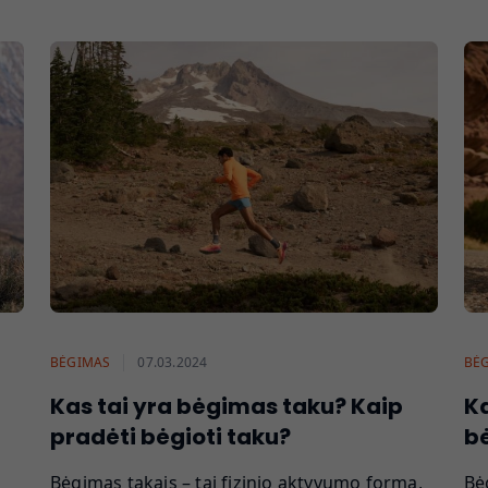
BĖGIMAS
07.03.2024
BĖ
Kas tai yra bėgimas taku? Kaip
Ka
pradėti bėgioti taku?
b
Bėgimas takais – tai fizinio aktyvumo forma,
Bė