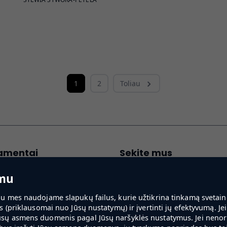
1
2
Toliau
amentai
Sekite mus
imosi tinklaraščiu sąlygos
umu
o.lt naujienlaiškio
lu mes naudojame slapukų failus, kurie užtikrina tinkamą svetainės
entas
s (priklausomai nuo Jūsų nustatymų) ir įvertinti jų efektyvumą. Jei 
ų nustatymai
ūsų asmens duomenis pagal Jūsų naršyklės nustatymus. Jei nenorite