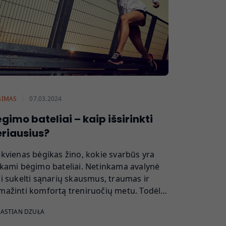
GIMAS
07.03.2024
gimo bateliai – kaip išsirinkti
riausius?
ekvienas bėgikas žino, kokie svarbūs yra
nkami bėgimo bateliai. Netinkama avalynė
li sukelti sąnarių skausmus, traumas ir
mažinti komfortą treniruočių metu. Todėl…
ASTIAN DZUŁA