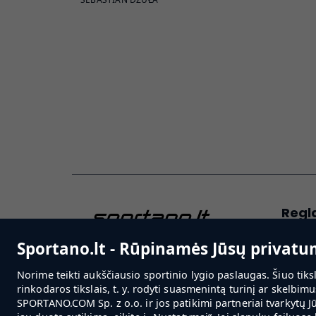
Regl
Naudoj
Sportano.lt - Rūpinamės Jūsų privat
Sportan
Norime teikti aukščiausio sportinio lygio paslaugas. Šiuo tiks
reglam
rinkodaros tikslais, t. y. rodyti suasmenintą turinį ar skelbimu
Slapuk
SPORTANO.COM Sp. z o.o. ir jos patikimi partneriai tvarkytų J