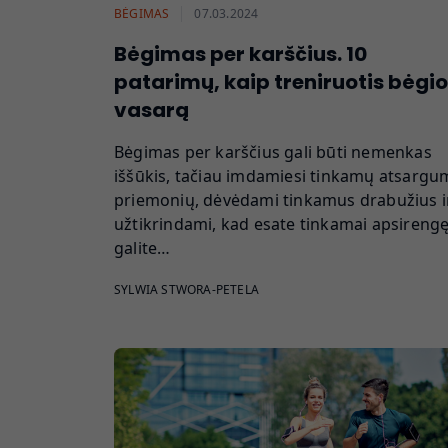
BĖGIMAS
07.03.2024
Bėgimas per karščius. 10
patarimų, kaip treniruotis bėgio
vasarą
Bėgimas per karščius gali būti nemenkas
iššūkis, tačiau imdamiesi tinkamų atsarg
priemonių, dėvėdami tinkamus drabužius i
užtikrindami, kad esate tinkamai apsirengę
galite…
SYLWIA STWORA-PETELA