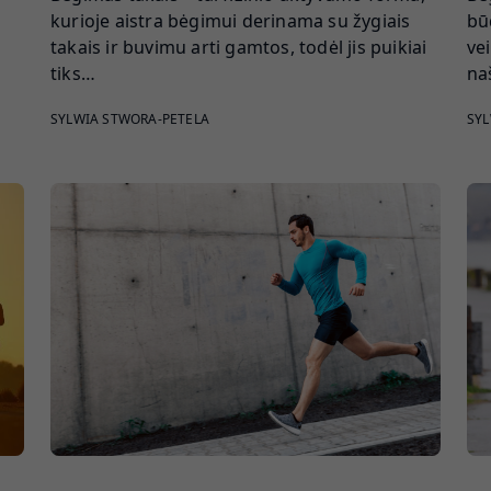
kurioje aistra bėgimui derinama su žygiais
bū
takais ir buvimu arti gamtos, todėl jis puikiai
ve
tiks…
na
SYLWIA STWORA-PETELA
SYL