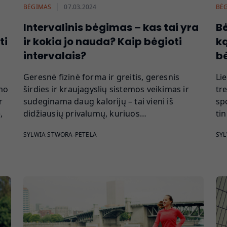
BĖGIMAS
07.03.2024
BĖ
Intervalinis bėgimas – kas tai yra
Bė
ti
ir kokia jo nauda? Kaip bėgioti
ką
intervalais?
b
Geresnė fizinė forma ir greitis, geresnis
Lie
umo
širdies ir kraujagyslių sistemos veikimas ir
tr
r
sudeginama daug kalorijų – tai vieni iš
spo
,
didžiausių privalumų, kuriuos…
ti
SYLWIA STWORA-PETELA
SYL