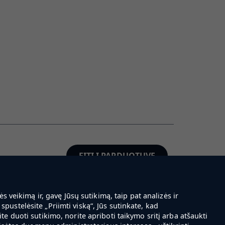
EITI Į PARDUOTUVĘ
 veikimą ir, gavę Jūsų sutikimą, taip pat analizės ir
spustelėsite „Priimti viską“, Jūs sutinkate, kad
 duoti sutikimo, norite apriboti taikymo sritį arba atšaukti