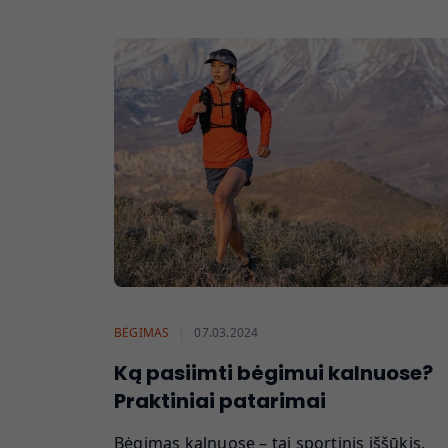
BĖGIMAS
07.03.2024
Ką pasiimti bėgimui kalnuose?
Praktiniai patarimai
Bėgimas kalnuose – tai sportinis iššūkis,