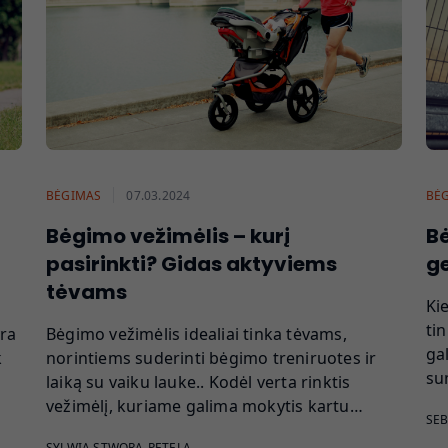
BĖGIMAS
07.03.2024
BĖ
Bėgimo vežimėlis – kurį
Bė
pasirinkti? Gidas aktyviems
ge
tėvams
Ki
ti
ra
Bėgimo vežimėlis idealiai tinka tėvams,
ga
k
norintiems suderinti bėgimo treniruotes ir
su
laiką su vaiku lauke.. Kodėl verta rinktis
vežimėlį, kuriame galima mokytis kartu…
SEB
SYLWIA STWORA-PETELA