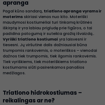
apranga
Pagal kūno sandarą,
triatlono apranga vyrams ir
moterims
skiriasi vienas nuo kito. Moteriški
maudymosi kostiumėliai turi tinkamą krūtinės
iškirptę ir yra labiau prigludę prie figūros, o tai
padidina patogumą ir suteikia gražią išvaizdą..
Vyriški triatlono kostiumai
yra laisvesni ir
tiesesni. Jų viršutinė dalis dažniausiai būna
trumpomis rankovėmis, o moteriškos – vienodai
dažnos tiek trumpomis, tiek ilgomis rankovėmis.
Tiek vyriškiems, tiek moteriškiems triatlono
kostiumams siūti pasirenkamos panašios
medžiagos.
Triatlono hidrokostiumas –
reikalingas ar ne?