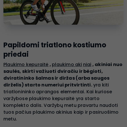
Papildomi triatlono kostiumo
priedai
Plaukimo kepuraitė
,
plaukimo aki
niai
, akiniai nuo
saulės, skirti važiuoti dviračiu ir bėgioti,
dviratininko šalmas ir diržas (arba saugos
dirželis) starto numeriui pritvirtinti.
yra kiti
triatlonininko aprangos elementai. Kai kuriose
varžybose plaukimo kepuraitė yra starto
komplekto dalis. Varžybų metu pravartu naudoti
tuos pačius plaukimo akinius kaip ir pasiruošimo
metu.