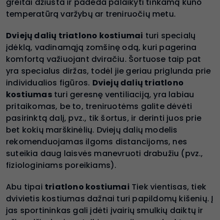
greitai džiūsta ir padeda palaikyti tinkamą kūno
temperatūrą varžybų ar treniruočių metu.
Dviejų dalių triatlono kostiumai
turi specialų
įdėklą, vadinamąją zomšinę odą, kuri pagerina
komfortą važiuojant dviračiu. Šortuose taip pat
yra specialus diržas, todėl jie geriau priglunda prie
individualios figūros.
Dviejų dalių triatlono
kostiumas
turi geresnę ventiliaciją, yra labiau
pritaikomas, be to, treniruotėms galite dėvėti
pasirinktą dalį, pvz., tik šortus, ir derinti juos prie
bet kokių marškinėlių. Dviejų dalių modelis
rekomenduojamas ilgoms distancijoms, nes
suteikia daug laisvės manevruoti drabužiu (pvz.,
fiziologiniams poreikiams).
Abu tipai
triatlono kostiumai
Tiek vientisas, tiek
dvivietis kostiumas dažnai turi papildomų kišenių. Į
jas sportininkas gali įdėti įvairių smulkių daiktų ir