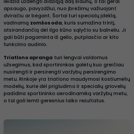
leidžia uždengti didžiąją dalį šlaunų, o tai gerai
apsaugo, pavyzdžiui, nuo įbrėžimų važiuojant
dviračiu ar bėgant. Šortai turi specialų įdėklą,
vadinamą
zomšos oda
, kuris sumažina trintį,
atsirandančią dėl ilgo kūno sąlyčio su balneliu. Ji
gali būti pagaminta iš gelio, putplasčio ar kito
funkcinio audinio.
Triatlono apranga
turi lengvai valdomus
užsegimus, kad sportininkas galėtų kuo greičiau
nusirengti ir persirengti varžybų persirengimo
metu. Rinkoje yra triatlono maudymosi kostiumėlių
modelių, kurie dėl prigludimo ir specialių griovelių
padidina sportininko aerodinamiką varžybų metu,
o tai gali lemti geresnius laiko rezultatus.