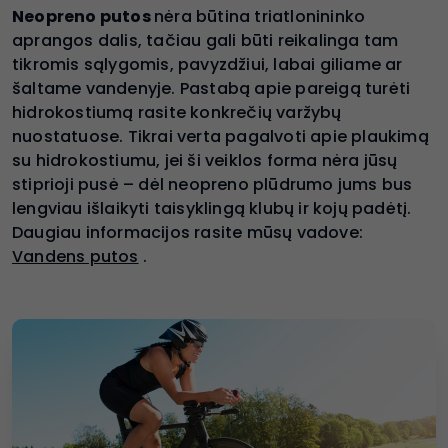
Neopreno putos
nėra būtina triatlonininko
aprangos dalis, tačiau gali būti reikalinga tam
tikromis sąlygomis, pavyzdžiui, labai giliame ar
šaltame vandenyje. Pastabą apie pareigą turėti
hidrokostiumą rasite konkrečių varžybų
nuostatuose. Tikrai verta pagalvoti apie plaukimą
su hidrokostiumu, jei ši veiklos forma nėra jūsų
stiprioji pusė – dėl neopreno plūdrumo jums bus
lengviau išlaikyti taisyklingą klubų ir kojų padėtį.
Daugiau informacijos rasite mūsų vadove:
Vandens putos
.