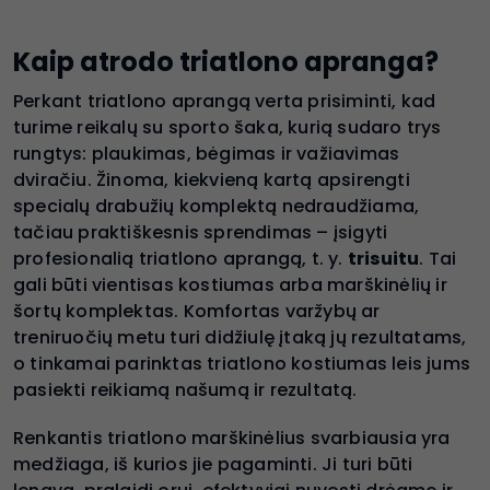
Kaip atrodo triatlono apranga?
Perkant triatlono aprangą verta prisiminti, kad
turime reikalų su sporto šaka, kurią sudaro trys
rungtys: plaukimas, bėgimas ir važiavimas
dviračiu. Žinoma, kiekvieną kartą apsirengti
specialų drabužių komplektą nedraudžiama,
tačiau praktiškesnis sprendimas – įsigyti
profesionalią triatlono aprangą, t. y.
trisuitu
. Tai
gali būti vientisas kostiumas arba marškinėlių ir
šortų komplektas. Komfortas varžybų ar
treniruočių metu turi didžiulę įtaką jų rezultatams,
o tinkamai parinktas triatlono kostiumas leis jums
pasiekti reikiamą našumą ir rezultatą.
Renkantis triatlono marškinėlius svarbiausia yra
medžiaga, iš kurios jie pagaminti. Ji turi būti