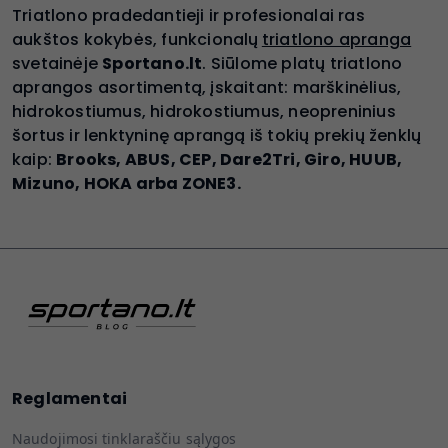
Triatlono pradedantieji ir profesionalai ras
aukštos kokybės, funkcionalų
triatlono apranga
svetainėje
Sportano.lt
. Siūlome platų triatlono
aprangos asortimentą, įskaitant: marškinėlius,
hidrokostiumus, hidrokostiumus, neopreninius
šortus ir lenktyninę aprangą iš tokių prekių ženklų
kaip:
Brooks, ABUS, CEP, Dare2Tri, Giro, HUUB,
Mizuno, HOKA arba ZONE3.
Reglamentai
Naudojimosi tinklaraščiu sąlygos