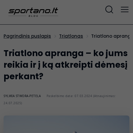
Triatlono apranga
Pagrindinis puslapis
Triatlonas
Triatlono apranga – ko jums
reikia ir į ką atkreipti dėmesį
perkant?
SYLWIA STWORA-PETELA
Paskelbimo data: 07.03.2024 (Atnaujinimas:
24.07.2025)