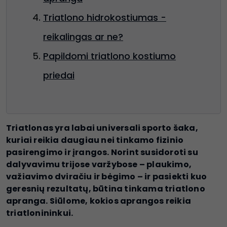
Triatlono hidrokostiumas -
reikalingas ar ne?
Papildomi triatlono kostiumo
priedai
Triatlonas yra labai universali sporto šaka,
kuriai reikia daugiau nei tinkamo fizinio
pasirengimo ir įrangos. Norint susidoroti su
dalyvavimu trijose varžybose – plaukimo,
važiavimo dviračiu ir bėgimo – ir pasiekti kuo
geresnių rezultatų, būtina tinkama triatlono
apranga. Siūlome, kokios aprangos reikia
triatlonininkui.