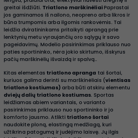
lengva, pralaidi orui, efektyviai nuvesti drėgmę ir
greitai išdžiūti.
Triatlono marškinėliai
Paprastai
jos gaminamos iš nailono, neopreno arba likros ir
būna trumpomis arba ilgomis rankovėmis. Tai
leidžia dviratininkams pritaikyti aprangą prie
lenktynių metu vyraujančių oro sąlygų ir savo
pageidavimų. Modelio pasirinkimas priklauso nuo
paties sportininko, nėra jokio skirtumo, išskyrus
pačių marškinėlių išvaizdą ir spalvą..
Kitas elementas
triatlono apranga
tai šortai,
kuriuos galima derinti su marškinėliais (
vientisas
triatlono kostiumas)
arba būti atskiru elementu
dviejų dalių triatlono kostiumas
. Sportas
leidžiamas abiem variantais, o varianto
pasirinkimas priklauso nuo sportininko ir jo
komforto jausmo. Atlikti
triatlono šortai
naudokite ploną, elastingą medžiagą, kuri
užtikrina patogumą ir judėjimo laisvę. Jų ilgis