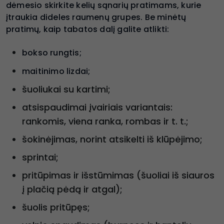
dėmesio skirkite kelių sąnarių pratimams, kurie
įtraukia dideles raumenų grupes. Be minėtų
pratimų, kaip tabatos dalį galite atlikti:
bokso rungtis;
maitinimo lizdai;
šuoliukai su kartimi;
atsispaudimai įvairiais variantais:
rankomis, viena ranka, rombas ir t. t.;
šokinėjimas, norint atsikelti iš klūpėjimo;
sprintai;
pritūpimas ir išstūmimas (šuoliai iš siauros
į plačią pėdą ir atgal);
šuolis pritūpęs;