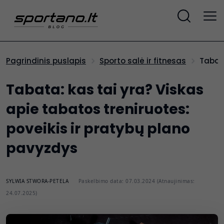
Tabat
Pagrindinis puslapis
Sporto salė ir fitnesas
Tabata: kas tai yra? Viskas
apie tabatos treniruotes:
poveikis ir pratybų plano
pavyzdys
SYLWIA STWORA-PETELA
Paskelbimo data: 07.03.2024 (Atnaujinimas:
24.07.2025)