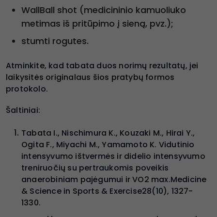
WallBall shot (medicininio kamuoliuko
metimas iš pritūpimo į sieną, pvz.);
stumti rogutes.
Atminkite, kad tabata duos norimų rezultatų, jei
laikysitės originalaus šios pratybų formos
protokolo.
Šaltiniai:
Tabata I., Nischimura K., Kouzaki M., Hirai Y.,
Ogita F., Miyachi M., Yamamoto K. Vidutinio
intensyvumo ištvermės ir didelio intensyvumo
treniruočių su pertraukomis poveikis
anaerobiniam pajėgumui ir VO2 max.Medicine
& Science in Sports & Exercise28(10), 1327-
1330.