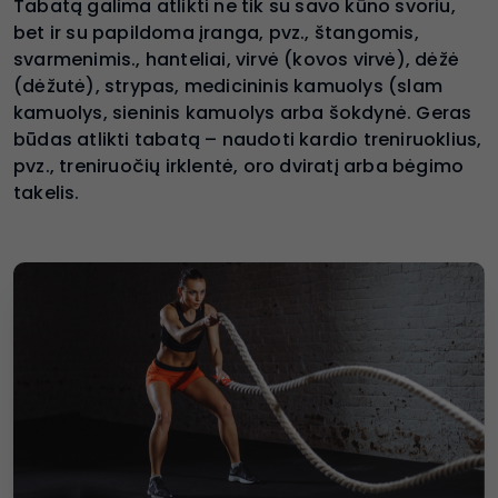
Tabatą galima atlikti ne tik su savo kūno svoriu,
bet ir su papildoma įranga, pvz., štangomis,
svarmenimis., hanteliai, virvė (kovos virvė), dėžė
(dėžutė), strypas, medicininis kamuolys (slam
kamuolys, sieninis kamuolys arba šokdynė. Geras
būdas atlikti tabatą – naudoti kardio treniruoklius,
pvz., treniruočių irklentė, oro dviratį arba bėgimo
takelis.