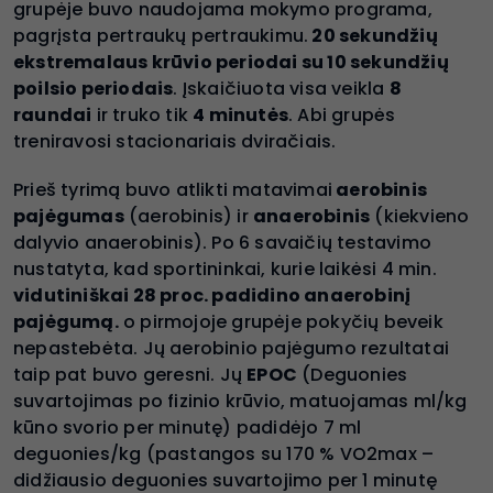
grupėje buvo naudojama mokymo programa,
pagrįsta pertraukų pertraukimu.
20 sekundžių
ekstremalaus krūvio periodai su 10 sekundžių
poilsio periodais
. Įskaičiuota visa veikla
8
raundai
ir truko tik
4 minutės
. Abi grupės
treniravosi stacionariais dviračiais.
Prieš tyrimą buvo atlikti matavimai
aerobinis
pajėgumas
(aerobinis) ir
anaerobinis
(kiekvieno
dalyvio anaerobinis). Po 6 savaičių testavimo
nustatyta, kad sportininkai, kurie laikėsi 4 min.
vidutiniškai 28 proc. padidino anaerobinį
pajėgumą.
o pirmojoje grupėje pokyčių beveik
nepastebėta. Jų aerobinio pajėgumo rezultatai
taip pat buvo geresni. Jų
EPOC
(Deguonies
suvartojimas po fizinio krūvio, matuojamas ml/kg
kūno svorio per minutę) padidėjo 7 ml
deguonies/kg (pastangos su 170 % VO2max –
didžiausio deguonies suvartojimo per 1 minutę