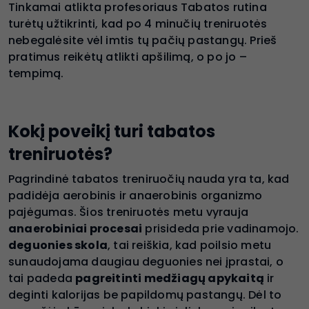
Tinkamai atlikta profesoriaus Tabatos rutina
turėtų užtikrinti, kad po 4 minučių treniruotės
nebegalėsite vėl imtis tų pačių pastangų. Prieš
pratimus reikėtų atlikti apšilimą, o po jo –
tempimą.
Kokį poveikį turi tabatos
treniruotės?
Pagrindinė tabatos treniruočių nauda yra ta, kad
padidėja aerobinis ir anaerobinis organizmo
pajėgumas. Šios treniruotės metu vyrauja
anaerobiniai procesai
prisideda prie vadinamojo.
deguonies skola
, tai reiškia, kad poilsio metu
sunaudojama daugiau deguonies nei įprastai, o
tai padeda
pagreitinti medžiagų apykaitą
ir
deginti kalorijas be papildomų pastangų. Dėl to