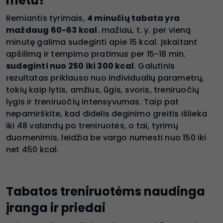
metu?
Remiantis tyrimais,
4 minučių tabata yra
maždaug 60-63 kcal.
mažiau, t. y. per vieną
minutę galima sudeginti apie 15 kcal. Įskaitant
apšilimą ir tempimo pratimus per 15-18 min.
sudeginti nuo 250 iki 300 kcal
. Galutinis
rezultatas priklauso nuo individualių parametrų,
tokių kaip lytis, amžius, ūgis, svoris, treniruočių
lygis ir treniruočių intensyvumas. Taip pat
nepamirškite, kad didelis deginimo greitis išlieka
iki 48 valandų po treniruotės, o tai, tyrimų
duomenimis, leidžia be vargo numesti nuo 150 iki
net 450 kcal.
Tabatos treniruotėms naudinga
įranga ir priedai