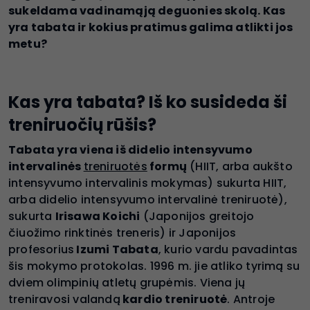
sukeldama vadinamąją deguonies skolą. Kas
yra tabata ir kokius pratimus galima atlikti jos
metu?
Kas yra tabata? Iš ko susideda ši
treniruočių rūšis?
Tabata yra viena iš didelio intensyvumo
intervalinės
treniruotės
formų
(HIIT, arba aukšto
intensyvumo intervalinis mokymas) sukurta HIIT,
arba didelio intensyvumo intervalinė treniruotė),
sukurta
Irisawa Koichi
(Japonijos greitojo
čiuožimo rinktinės treneris) ir Japonijos
profesorius
Izumi Tabata
, kurio vardu pavadintas
šis mokymo protokolas. 1996 m. jie atliko tyrimą su
dviem olimpinių atletų grupėmis. Viena jų
treniravosi valandą
kardio treniruotė
. Antroje