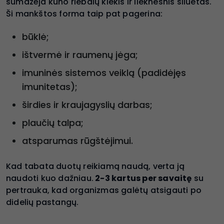
sumažėja kūno riebalų kiekis ir lieknesnis siluetas.
Ši mankštos forma taip pat pagerina:
būklė;
ištvermė ir raumenų jėga;
imuninės sistemos veiklą (padidėjęs
imunitetas);
širdies ir kraujagyslių darbas;
plaučių talpa;
atsparumas rūgštėjimui.
Kad tabata duotų reikiamą naudą, verta ją
naudoti kuo dažniau.
2-3 kartus per savaitę
su
pertrauka, kad organizmas galėtų atsigauti po
didelių pastangų.