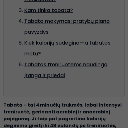
Kam tinka tabata?
Tabata mokymas: pratybų plano
pavyzdys
Kiek kalorijų sudeginama tabatos
metu?
Tabatos treniruotėms naudinga
įranga ir priedai
Tabata – tai 4 minučių trukmės, labai intensyvi
treniruotė, gerinanti aerobinį ir anaerobinį
pajėgumą. Ji taip pat pagreitina kalorijų
deginimo greitį iki 48 valandų po treniruotės,