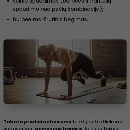
velnio spaudimas (burpees ir hantelių
spaudimo nuo pečių kombinacija);
burpee maršrutinis bėgimas.
Tabata pradedantiesiems
turėtų būti atliekami
vadovaujant
asmeninis treneris
, kuris pritaikys