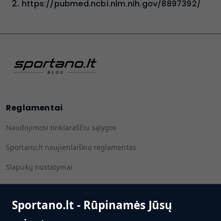
https://pubmed.ncbi.nlm.nih.gov/8897392/
Reglamentai
Naudojimosi tinklaraščiu sąlygos
Sportano.lt naujienlaiškio reglamentas
Slapukų nustatymai
Sportano.lt - Rūpinamės Jūsų
Sekite mus