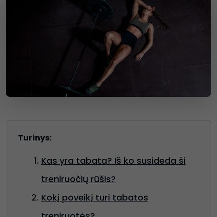
Turinys:
Kas yra tabata? Iš ko susideda ši
treniruočių rūšis?
Kokį poveikį turi tabatos
treniruotės?