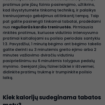
pratimus prie jūsų fizinio pasirengimo, užtikrins,
kad išvystytumėte tinkamą techniką, ir palaikys
treniruojamojo gebėjimus atitinkantį tempą. Taip
pat galite pasirengti tinkamai tabatai, pradėdami
nuo
reguliarūs kardio treniruotės
. Pirmiausia
rinkitės pratimus, kuriuose vidutinio intensyvumo
pratimai kaitaliojami su poilsio periodais santykiu
1:3. Pavyzdžiui, 1 minutę bėgimo ant bėgimo takelio
galite derinti su 3 minutėmis greito ėjimo arba 2
minutes važiavimo dviračiu vidutiniu
pasipriešinimu su 6 minutėmis tolygaus pedalų
mynimo. Gerėjant jūsų fizinei būklei ir ištvermei,
didinkite pratimų trukmę ir trumpinkite poilsio
laiką.
Kiek kalorijų sudeginama tabatos