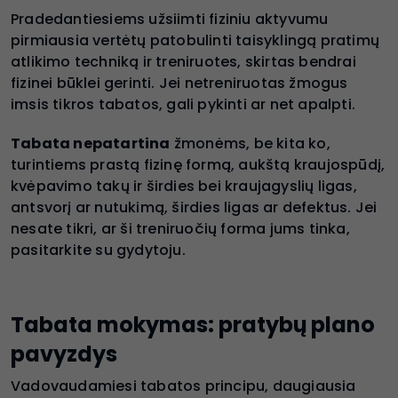
Pradedantiesiems užsiimti fiziniu aktyvumu
pirmiausia vertėtų patobulinti taisyklingą pratimų
atlikimo techniką ir treniruotes, skirtas bendrai
fizinei būklei gerinti. Jei netreniruotas žmogus
imsis tikros tabatos, gali pykinti ar net apalpti.
Tabata nepatartina
žmonėms, be kita ko,
turintiems prastą fizinę formą, aukštą kraujospūdį,
kvėpavimo takų ir širdies bei kraujagyslių ligas,
antsvorį ar nutukimą, širdies ligas ar defektus. Jei
nesate tikri, ar ši treniruočių forma jums tinka,
pasitarkite su gydytoju.
Tabata mokymas: pratybų plano
pavyzdys
Vadovaudamiesi tabatos principu, daugiausia