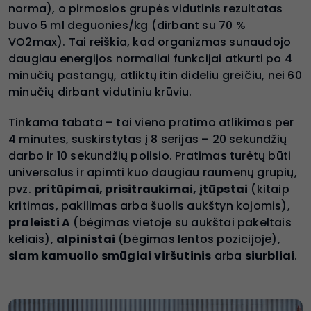
norma), o pirmosios grupės vidutinis rezultatas
buvo 5 ml deguonies/kg (dirbant su 70 %
VO2max). Tai reiškia, kad organizmas sunaudojo
daugiau energijos normaliai funkcijai atkurti po 4
minučių pastangų, atliktų itin dideliu greičiu, nei 60
minučių dirbant vidutiniu krūviu.
Tinkama tabata – tai vieno pratimo atlikimas per
4 minutes, suskirstytas į 8 serijas – 20 sekundžių
darbo ir 10 sekundžių poilsio. Pratimas turėtų būti
universalus ir apimti kuo daugiau raumenų grupių,
pvz.
pritūpimai, prisitraukimai, įtūpstai
(kitaip
kritimas, pakilimas arba šuolis aukštyn kojomis),
praleisti A
(bėgimas vietoje su aukštai pakeltais
keliais),
alpinistai
(bėgimas lentos pozicijoje),
slam kamuolio smūgiai
viršutinis
arba
siurbliai
.