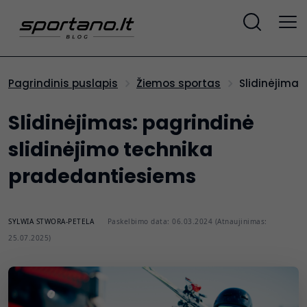
Slidinėjima
Pagrindinis puslapis
Žiemos sportas
Slidinėjimas: pagrindinė
slidinėjimo technika
pradedantiesiems
SYLWIA STWORA-PETELA
Paskelbimo data: 06.03.2024 (Atnaujinimas:
25.07.2025)