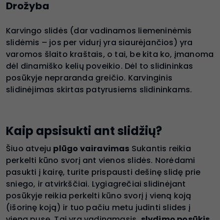
Drožyba
Karvingo slidės (dar vadinamos liemeninėmis
slidėmis – jos per vidurį yra siaurėjančios) yra
varomos šlaito kraštais, o tai, be kita ko, įmanoma
dėl dinamiško kelių poveikio. Dėl to slidininkas
posūkyje nepraranda greičio. Karvinginis
slidinėjimas skirtas patyrusiems slidininkams.
Kaip apsisukti ant slidžių?
Šiuo atveju
plūgo vairavimas
Sukantis reikia
perkelti kūno svorį ant vienos slidės. Norėdami
pasukti į kairę, turite prispausti dešinę slidę prie
sniego, ir atvirkščiai. Lygiagrečiai slidinėjant
posūkyje reikia perkelti kūno svorį į vieną koją
(išorinę koją) ir tuo pačiu metu judinti slides į
vieną pusę. Tai yra vadinamasis.
slydimo posūkis
.