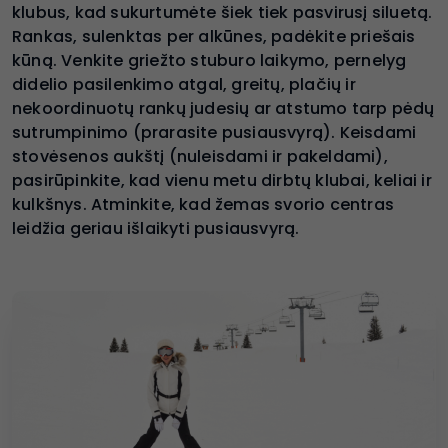
klubus, kad sukurtumėte šiek tiek pasvirusį siluetą.
Rankas, sulenktas per alkūnes, padėkite priešais
kūną. Venkite griežto stuburo laikymo, pernelyg
didelio pasilenkimo atgal, greitų, plačių ir
nekoordinuotų rankų judesių ar atstumo tarp pėdų
sutrumpinimo (prarasite pusiausvyrą). Keisdami
stovėsenos aukštį (nuleisdami ir pakeldami),
pasirūpinkite, kad vienu metu dirbtų klubai, keliai ir
kulkšnys. Atminkite, kad žemas svorio centras
leidžia geriau išlaikyti pusiausvyrą.