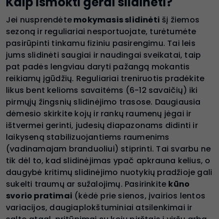
Kaip išmokti gerai slidinėti?
Jei nusprendėte
mokymasis slidinėti
šį žiemos
sezoną ir reguliariai nesportuojate, turėtumėte
pasirūpinti tinkamu fiziniu pasirengimu. Tai leis
jums slidinėti saugiai ir naudingai sveikatai, taip
pat padės lengviau daryti pažangą mokantis
reikiamų įgūdžių. Reguliariai treniruotis pradėkite
likus bent kelioms savaitėms (6-12 savaičių) iki
pirmųjų žingsnių slidinėjimo trasose. Daugiausia
dėmesio skirkite kojų ir rankų raumenų jėgai ir
ištvermei gerinti, judesių diapazonams didinti ir
laikyseną stabilizuojantiems raumenims
(vadinamajam branduoliui) stiprinti. Tai svarbu ne
tik dėl to, kad slidinėjimas ypač apkrauna kelius, o
daugybė kritimų slidinėjimo nuotykių pradžioje gali
sukelti traumų ar sužalojimų. Pasirinkite
kūno
svorio pratimai
(kėdė prie sienos, įvairios lentos
variacijos, daugiaplokštuminiai atsilenkimai ir