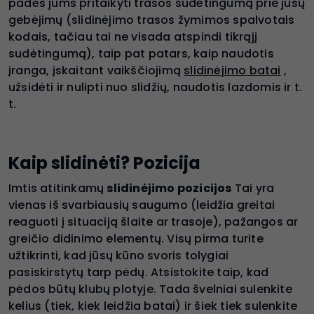
padės jums pritaikyti trasos sudėtingumą prie jūsų
gebėjimų (slidinėjimo trasos žymimos spalvotais
kodais, tačiau tai ne visada atspindi tikrąjį
sudėtingumą), taip pat patars, kaip naudotis
įranga, įskaitant vaikščiojimą
slidinėjimo batai
,
užsidėti ir nulipti nuo slidžių, naudotis lazdomis ir t.
t.
Kaip slidinėti? Pozicija
Imtis atitinkamų
slidinėjimo pozicijos
Tai yra
vienas iš svarbiausių saugumo (leidžia greitai
reaguoti į situaciją šlaite ar trasoje), pažangos ar
greičio didinimo elementų. Visų pirma turite
užtikrinti, kad jūsų kūno svoris tolygiai
pasiskirstytų tarp pėdų. Atsistokite taip, kad
pėdos būtų klubų plotyje. Tada švelniai sulenkite
kelius (tiek, kiek leidžia batai) ir šiek tiek sulenkite