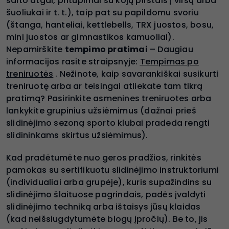
salto atgal, pritūpimai su kojų pirštais į viršų arba
šuoliukai ir t. t.), taip pat su papildomu svoriu
(štanga, hanteliai, kettlebells, TRX juostos, bosu,
mini juostos ar gimnastikos kamuoliai).
Nepamirškite
tempimo pratimai
– Daugiau
informacijos rasite straipsnyje:
Tempimas po
treniruotės
. Nežinote, kaip savarankiškai susikurti
treniruotę arba ar teisingai atliekate tam tikrą
pratimą? Pasirinkite asmenines treniruotes arba
lankykite grupinius užsiėmimus (dažnai prieš
slidinėjimo sezoną sporto klubai pradeda rengti
slidininkams skirtus užsiėmimus).
Kad pradėtumėte nuo geros pradžios, rinkitės
pamokas su sertifikuotu slidinėjimo instruktoriumi
(individualiai arba grupėje), kuris supažindins su
slidinėjimo šlaituose pagrindais, padės įvaldyti
slidinėjimo techniką arba ištaisys jūsų klaidas
(kad neišsiugdytumėte blogų įpročių). Be to, jis