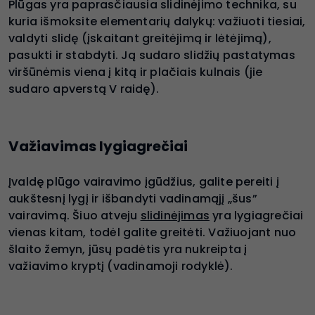
Plūgas yra paprasčiausia slidinėjimo technika, su
kuria išmoksite elementarių dalykų: važiuoti tiesiai,
valdyti slidę (įskaitant greitėjimą ir lėtėjimą),
pasukti ir stabdyti. Ją sudaro slidžių pastatymas
viršūnėmis viena į kitą ir plačiais kulnais (jie
sudaro apverstą V raidę).
Važiavimas lygiagrečiai
Įvaldę plūgo vairavimo įgūdžius, galite pereiti į
aukštesnį lygį ir išbandyti vadinamąjį „šus”
vairavimą. Šiuo atveju
slidinėjimas
yra lygiagrečiai
vienas kitam, todėl galite greitėti. Važiuojant nuo
šlaito žemyn, jūsų padėtis yra nukreipta į
važiavimo kryptį (vadinamoji rodyklė).