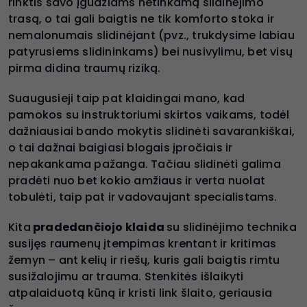
rinktis savo įgūdžiams netinkamą slidinėjimo
trasą, o tai gali baigtis ne tik komforto stoka ir
nemalonumais slidinėjant (pvz., trukdysime labiau
patyrusiems slidininkams) bei nusivylimu, bet visų
pirma didina traumų riziką.
Suaugusieji taip pat klaidingai mano, kad
pamokos su instruktoriumi skirtos vaikams, todėl
dažniausiai bando mokytis slidinėti savarankiškai,
o tai dažnai baigiasi blogais įpročiais ir
nepakankama pažanga. Tačiau slidinėti galima
pradėti nuo bet kokio amžiaus ir verta nuolat
tobulėti, taip pat ir vadovaujant specialistams.
Kita
pradedančiojo klaida
su slidinėjimo technika
susijęs raumenų įtempimas krentant ir kritimas
žemyn – ant kelių ir riešų, kuris gali baigtis rimtu
susižalojimu ar trauma. Stenkitės išlaikyti
atpalaiduotą kūną ir kristi link šlaito, geriausia