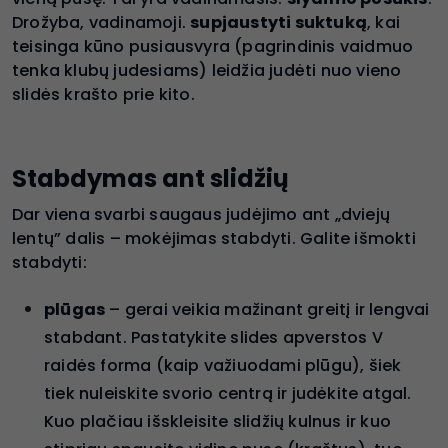
Drožyba, vadinamoji.
supjaustyti suktuką
, kai
teisinga kūno pusiausvyra (pagrindinis vaidmuo
tenka klubų judesiams) leidžia judėti nuo vieno
slidės krašto prie kito.
Stabdymas ant slidžių
Dar viena svarbi saugaus judėjimo ant „dviejų
lentų” dalis – mokėjimas stabdyti. Galite išmokti
stabdyti:
plūgas
– gerai veikia mažinant greitį ir lengvai
stabdant. Pastatykite slides apverstos V
raidės forma (kaip važiuodami plūgu), šiek
tiek nuleiskite svorio centrą ir judėkite atgal.
Kuo plačiau išskleisite slidžių kulnus ir kuo