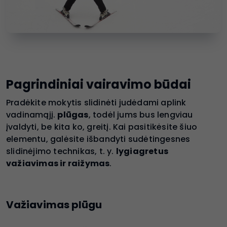
Pagrindiniai vairavimo būdai
Pradėkite mokytis slidinėti judėdami aplink
vadinamąjį.
plūgas
, todėl jums bus lengviau
įvaldyti, be kita ko, greitį. Kai pasitikėsite šiuo
elementu, galėsite išbandyti sudėtingesnes
slidinėjimo technikas, t. y.
lygiagretus
važiavimas ir raižymas
.
Važiavimas plūgu