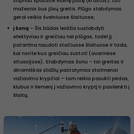
stipriau spausite vidinę pusę (kraštus), tuo
mažesnis bus jūsų greitis. Plūgo stabdymas
gerai veikia švelniuose šlaituose;
į šoną
– Šis būdas leidžia sustabdyti
efektyviau ir greičiau nei plūgas, todėl jį
patartina naudoti stačiuose šlaituose ir tada,
kai norite kuo greičiau sustoti (avarinėse
situacijose). Stabdymas šonu – tai greitas ir
dinamiškas slidžių pastatymas statmenai
važiavimo krypčiai – tam reikia pasukti pėdas,
klubus ir liemenį į važiavimo kryptį ir pasilenkti į
šlaitą.