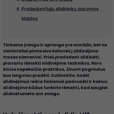
Pradedančiųjų slidininkų daromos
klaidos
Tinkama įranga ir apranga yra svarbūs, bet ne
vieninteliai pirmosios kelionės į slidinėjimo
trasas elementai. Prieš pradedant slidinėti,
pravartu išmokti slidinėjimo technikos. Nors
žinios nepakeičia praktikos, žinant pagrindus
bus lengviau pradėti. Sužinokite, kodėl
slidinėjimui reikia tinkamai pasiruošti ir kokius
slidinėjimo būdus turėsite išmokti, kad saugiai
slidinėtumėte ant sniego.