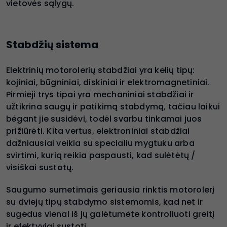
vietovės sąlygų.
Stabdžių sistema
Elektrinių motorolerių stabdžiai yra kelių tipų:
kojiniai, būgniniai, diskiniai ir elektromagnetiniai.
Pirmieji trys tipai yra mechaniniai stabdžiai ir
užtikrina saugų ir patikimą stabdymą, tačiau laikui
bėgant jie susidėvi, todėl svarbu tinkamai juos
prižiūrėti. Kita vertus, elektroniniai stabdžiai
dažniausiai veikia su specialiu mygtuku arba
svirtimi, kurią reikia paspausti, kad sulėtėtų /
visiškai sustotų.
Saugumo sumetimais geriausia rinktis motorolerį
su dviejų tipų stabdymo sistemomis, kad net ir
sugedus vienai iš jų galėtumėte kontroliuoti greitį
ir efektyviai sustoti.