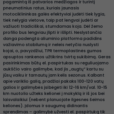
pagamintą iš patvarios medžiagos ir turintį
pneumatinius ratus, kuriais jaunasis
motociklininkas galės efektyviai judėti tiek lygia,
tiek nelygia vietove, taip pat lengvai judėti ar
važiuoti tradiciškai, stumdamas koja. Dėl žemo
profilio bus lengviau įlipti ir išlipti. Neslystančia
danga padengta aliuminio platforma padidins
važiavimo stabilumą ir neleis netyčia nuslysti
kojai, o, pavyzdžiui, TPR termoplastinės gumos
apsuptos rankenos užtikrins tvirtą sukibimą. Geras
pasirinkimas būtų el. paspirtukas su reguliuojamo
aukščio vairo galimybe, kad jis „augtų” kartu su
jūsų vaiku ir tarnautų jam kelis sezonus. Kalbant
apie variklio galią, pradžiai pakaks 100-120 vatų
galios ir galimybės įsibėgėti iki 12-16 km/val. 10-15
km nuotolio užteks kelionei į mokyklą ir iš jos bei
laisvalaikiui (nebent planuojate ilgesnes šeimos
keliones). Įdomus ir saugumą didinantis
sprendimas – galimybė užvesti el. paspirtuką tik