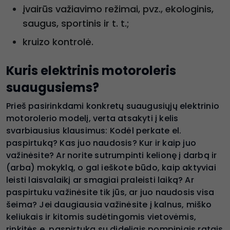
įvairūs važiavimo režimai, pvz., ekologinis,
saugus, sportinis ir t. t.;
kruizo kontrolė.
Kuris elektrinis motoroleris
suaugusiems?
Prieš pasirinkdami konkretų suaugusiųjų elektrinio
motorolerio modelį, verta atsakyti į kelis
svarbiausius klausimus: Kodėl perkate el.
paspirtuką? Kas juo naudosis? Kur ir kaip juo
važinėsite? Ar norite sutrumpinti kelionę į darbą ir
(arba) mokyklą, o gal ieškote būdo, kaip aktyviai
leisti laisvalaikį ar smagiai praleisti laiką? Ar
paspirtuku važinėsite tik jūs, ar juo naudosis visa
šeima? Jei daugiausia važinėsite į kalnus, miško
keliukais ir kitomis sudėtingomis vietovėmis,
rinkitės e. paspirtuką su dideliais pompiniais ratais