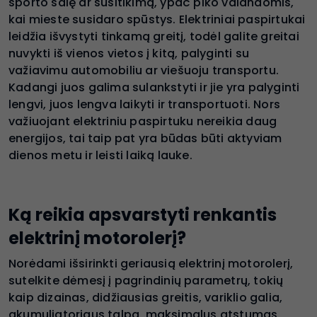
sporto salę ar susitikimą, ypač piko valandomis,
kai mieste susidaro spūstys. Elektriniai paspirtukai
leidžia išvystyti tinkamą greitį, todėl galite greitai
nuvykti iš vienos vietos į kitą, palyginti su
važiavimu automobiliu ar viešuoju transportu.
Kadangi juos galima sulankstyti ir jie yra palyginti
lengvi, juos lengva laikyti ir transportuoti. Nors
važiuojant elektriniu paspirtuku nereikia daug
energijos, tai taip pat yra būdas būti aktyviam
dienos metu ir leisti laiką lauke.
Ką reikia apsvarstyti renkantis
elektrinį motorolerį?
Norėdami išsirinkti geriausią elektrinį motorolerį,
sutelkite dėmesį į pagrindinių parametrų, tokių
kaip dizainas, didžiausias greitis, variklio galia,
akumuliatoriaus talpa, maksimalus atstumas