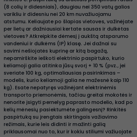
(8 colių ir didesniais), daugiau nei 350 vatų galios
varikliu ir didesniu nei 20 km nuvažiuojamu
atstumu. Keliaujate po šlapias vietoves, važinėjate
per lietų ar dažniausiai kertate sausas ir dulkėtas
vietoves? Atkreipkite dėmesį į aukštą atsparumo
vandeniui ir dulkėms (IP) klasę. Jei dažnai su
savimi nešiojatės kuprinę ar kitą bagažą,
nepamirškite ieškoti elektrinio paspirtuko, kurio
keliamoji galia atitinka jūsų svorį + 10 % (pvz., jei
sveriate 100 kg, optimaliausias pasirinkimas –
modelis, kurio keliamoji galia ne mažesnė kaip 110
kg). Esate nepatyręs važinėjant elektrinėmis
transporto priemonėmis, tačiau greitai mokotės ir
nenorite įsigyti pernelyg paprasto modelio, kad po
kelių mėnesių pasiektumėte galingesnį? Rinkitės
paspirtuką su įrengtais skirtingais važiavimo
režimais, kurie leis didinti ir mažinti galią
priklausomai nuo to, kur ir kokiu stiliumi važiuojate