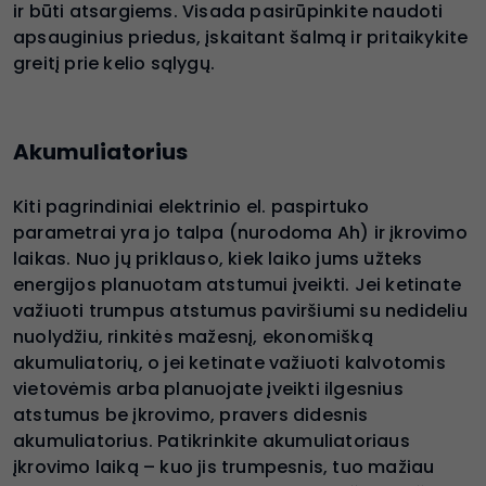
ir būti atsargiems. Visada pasirūpinkite naudoti
apsauginius priedus, įskaitant šalmą ir pritaikykite
greitį prie kelio sąlygų.
Akumuliatorius
Kiti pagrindiniai elektrinio el. paspirtuko
parametrai yra jo talpa (nurodoma Ah) ir įkrovimo
laikas. Nuo jų priklauso, kiek laiko jums užteks
energijos planuotam atstumui įveikti. Jei ketinate
važiuoti trumpus atstumus paviršiumi su nedideliu
nuolydžiu, rinkitės mažesnį, ekonomišką
akumuliatorių, o jei ketinate važiuoti kalvotomis
vietovėmis arba planuojate įveikti ilgesnius
atstumus be įkrovimo, pravers didesnis
akumuliatorius. Patikrinkite akumuliatoriaus
įkrovimo laiką – kuo jis trumpesnis, tuo mažiau