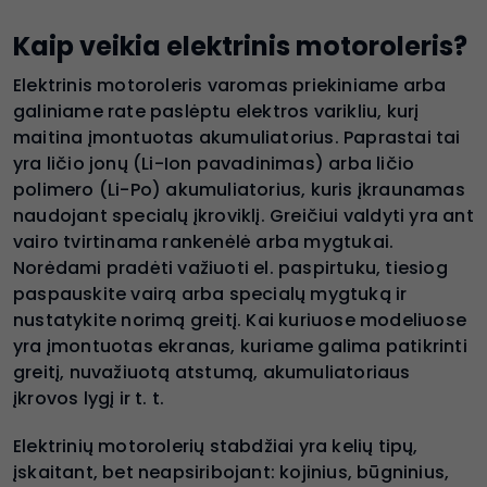
Kaip veikia elektrinis motoroleris?
Elektrinis motoroleris varomas priekiniame arba
galiniame rate paslėptu elektros varikliu, kurį
maitina įmontuotas akumuliatorius. Paprastai tai
yra ličio jonų (Li-Ion pavadinimas) arba ličio
polimero (Li-Po) akumuliatorius, kuris įkraunamas
naudojant specialų įkroviklį. Greičiui valdyti yra ant
vairo tvirtinama rankenėlė arba mygtukai.
Norėdami pradėti važiuoti el. paspirtuku, tiesiog
paspauskite vairą arba specialų mygtuką ir
nustatykite norimą greitį. Kai kuriuose modeliuose
yra įmontuotas ekranas, kuriame galima patikrinti
greitį, nuvažiuotą atstumą, akumuliatoriaus
įkrovos lygį ir t. t.
Elektrinių motorolerių stabdžiai yra kelių tipų,
įskaitant, bet neapsiribojant: kojinius, būgninius,