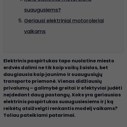
suaugusiems?
Geriausi elektriniai motoroleriai
vaikams
Elektrinis paspirtukas tapo nuolatine miesto
erdvės dalimi ne tik kaip vaikų žaislas, bet
daugiausia kaip jaunimo ir suaugusiųjų
transporto priemonė. Vienas didžiausių
privalumų – galimybė greitai ir efektyviai judėti
neįdedant daug pastangų. Koks yra geriausias
elektrinis paspirtukas suaugusiesiems ir į ką
reikėtų atsižvelgti renkantis modelį vaikams?
Toliau pateikiami patarimai.