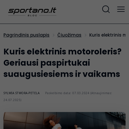
Kuris elektrinis
Pagrindinis puslapis
Čiuožimas
Kuris elektrinis motoroleris?
Geriausi paspirtukai
suaugusiesiems ir vaikams
SYLWIA STWORA-PETELA
Paskelbimo data: 07.03.2024 (Atnaujinimas:
24.07.2025)