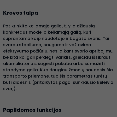
Krovos talpa
Patikrinkite keliamąją galią, t. y. didžiausią
konkretaus modelio keliamąją galią, kuri
suprantama kaip naudotojo ir bagažo svoris. Tai
svarbu stabilumo, saugumo ir važiavimo
efektyvumo požiūriu. Nesilaikant svorio apribojimų,
be kita ko, gali perdegti variklis, greičiau išsikrauti
akumuliatorius, sugesti pakaba arba sumažėti
stabdymo galia. Kuo daugiau žmonių naudosis šia
transporto priemone, tuo šis parametras turėtų
būti didesnis (pritaikytas pagal sunkiausio keleivio
svorį).
Papildomos funkcijos