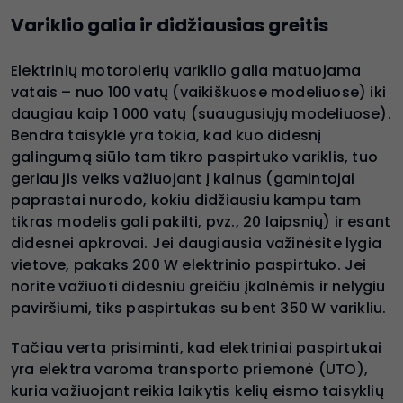
Variklio galia ir didžiausias greitis
Elektrinių motorolerių variklio galia matuojama
vatais – nuo 100 vatų (vaikiškuose modeliuose) iki
daugiau kaip 1 000 vatų (suaugusiųjų modeliuose).
Bendra taisyklė yra tokia, kad kuo didesnį
galingumą siūlo tam tikro paspirtuko variklis, tuo
geriau jis veiks važiuojant į kalnus (gamintojai
paprastai nurodo, kokiu didžiausiu kampu tam
tikras modelis gali pakilti, pvz., 20 laipsnių) ir esant
didesnei apkrovai. Jei daugiausia važinėsite lygia
vietove, pakaks 200 W elektrinio paspirtuko. Jei
norite važiuoti didesniu greičiu įkalnėmis ir nelygiu
paviršiumi, tiks paspirtukas su bent 350 W varikliu.
Tačiau verta prisiminti, kad elektriniai paspirtukai
yra elektra varoma transporto priemonė (UTO),
kuria važiuojant reikia laikytis kelių eismo taisyklių