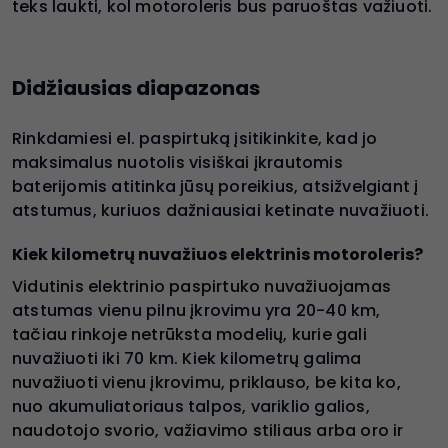
teks laukti, kol motoroleris bus paruoštas važiuoti.
Didžiausias diapazonas
Rinkdamiesi el. paspirtuką įsitikinkite, kad jo
maksimalus nuotolis visiškai įkrautomis
baterijomis atitinka jūsų poreikius, atsižvelgiant į
atstumus, kuriuos dažniausiai ketinate nuvažiuoti.
Kiek kilometrų nuvažiuos elektrinis motoroleris?
Vidutinis elektrinio paspirtuko nuvažiuojamas
atstumas vienu pilnu įkrovimu yra 20-40 km,
tačiau rinkoje netrūksta modelių, kurie gali
nuvažiuoti iki 70 km. Kiek kilometrų galima
nuvažiuoti vienu įkrovimu, priklauso, be kita ko,
nuo akumuliatoriaus talpos, variklio galios,
naudotojo svorio, važiavimo stiliaus arba oro ir