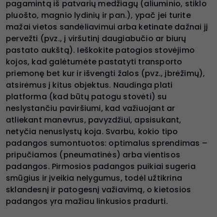
pagamintą iš patvarių medžiagų (aliuminio, stiklo
pluošto, magnio lydinių ir pan.), ypač jei turite
mažai vietos sandėliavimui arba ketinate dažnai jį
pervežti (pvz., į viršutinį daugiabučio ar biurų
pastato aukštą). Ieškokite patogios stovėjimo
kojos, kad galėtumėte pastatyti transporto
priemonę bet kur ir išvengti žalos (pvz., įbrėžimų),
atsirėmus į kitus objektus. Naudinga plati
platforma (kad būtų patogu stovėti) su
neslystančiu paviršiumi, kad važiuojant ar
atliekant manevrus, pavyzdžiui, apsisukant,
netyčia nenuslystų koja. Svarbu, kokio tipo
padangos sumontuotos: optimalus sprendimas –
pripučiamos (pneumatinės) arba vientisos
padangos. Pirmosios padangos puikiai sugeria
smūgius ir įveikia nelygumus, todėl užtikrina
sklandesnį ir patogesnį važiavimą, o kietosios
padangos yra mažiau linkusios pradurti.