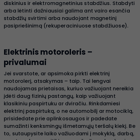
diskinius ir elektromagnetinius stabdžius. Stabdyti
arba lėtinti dažniausiai galima ant vairo esančia
stabdžių svirtimi arba naudojant magnetinį
pasipriešinimą (rekuperaciniuose stabdžiuose).
Elektrinis motoroleris –
privalumai
Jei svarstote, ar apsimoka pirkti elektrinį
motorolerį, atsakymas – taip. Tai lengvai
naudojamas prietaisas, kuriuo važiuojant nereikia
įdėti daug fizinių pastangų, kaip važiuojant
klasikiniu paspirtuku ar dviračiu. Rinkdamiesi
elektrinį paspirtuką, o ne automobilį ar motociklą,
prisidedate prie aplinkosaugos ir padedate
sumažinti kenksmingų išmetamųjų teršalų kiekį. Be
to, sutaupysite laiko važiuodami į mokyklą, darbą,