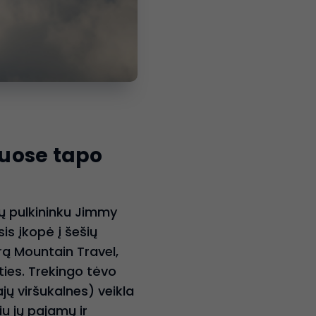
nuose tapo
tų pulkininku Jimmy
sis įkopė į šešių
rą Mountain Travel,
ties. Trekingo tėvo
jų viršukalnes) veikla
u jų pajamų ir