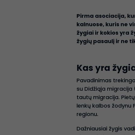
Pirma asociacija, kur
kalnuose, kuris ne vi
žygiai ir kokios yra 
žygių pasaulį ir ne ti
Kas yra žygi
Pavadinimas trekingas 
su Didžiąja migracija
tautų migracija. Pietų
lenkų kalbos žodynu P
regionu.
Dažniausiai žygis vadi