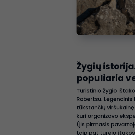
Žygių istori
populiaria v
Turistinio
žygio ištako
Robertsu. Legendinis H
tūkstančių viršukalnę
kuri organizavo ekspe
(jis pirmasis pavarto
taip pat turėjo įtako