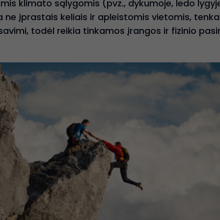
mis klimato sąlygomis (pvz., dykumoje, ledo lygyje,
ne įprastais keliais ir apleistomis vietomis, tenka
savimi, todėl reikia tinkamos įrangos ir fizinio pas