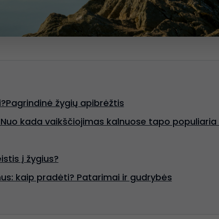
i?Pagrindinė žygių apibrėžtis
a. Nuo kada vaikščiojimas kalnuose tapo populiaria 
istis į žygius?
nus: kaip pradėti? Patarimai ir gudrybės