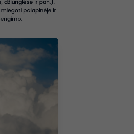
 džiunglėse ir pan.).
 miegoti palapinėje ir
irengimo.