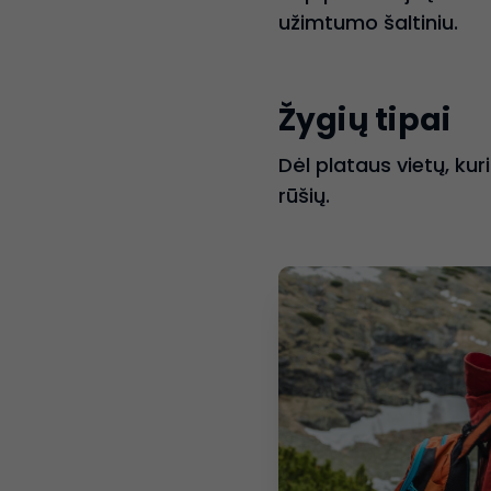
užimtumo šaltiniu.
Žygių tipai
Dėl plataus vietų, kur
rūšių.