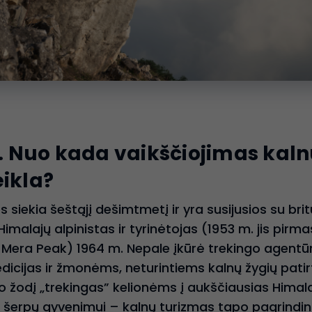
ja. Nuo kada vaikščiojimas kal
eikla?
s siekia šeštąjį dešimtmetį ir yra susijusios su bri
imalajų alpinistas ir tyrinėtojas (1953 m. jis pirma
 Mera Peak) 1964 m. Nepale įkūrė trekingo agentū
dicijas ir žmonėms, neturintiems kalnų žygių patir
jo žodį „trekingas” kelionėms į aukščiausias Himala
s šerpų gyvenimui – kalnų turizmas tapo pagrindini