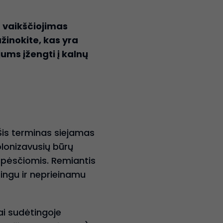
a vaikščiojimas
užinokite, kas yra
jums įžengti į kalnų
. Šis terminas siejamas
olonizavusių būrų
ę pėsčiomis. Remiantis
ingu ir neprieinamu
ai sudėtingoje