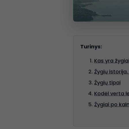
Turinys:
Kas yra žygia
Žygių istorij
Žygių tipai
Kodėl verta le
Žygiai po kal