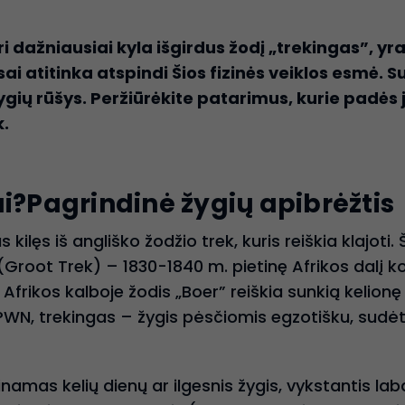
i dažniausiai kyla išgirdus žodį „trekingas”, yr
sai atitinka
atspindi
Šios fizinės veiklos esmė. S
žygių rūšys. Peržiūrėkite patarimus, kurie padės 
k.
ai?Pagrindinė žygių apibrėžtis
kilęs iš angliško žodžio trek, kuris reiškia klajoti
 (Groot Trek) – 1830-1840 m. pietinę Afrikos dalį k
 Afrikos kalboje žodis „Boer” reiškia sunkią kelion
WN, trekingas – žygis pėsčiomis egzotišku, sudėt
namas kelių dienų ar ilgesnis žygis, vykstantis lab