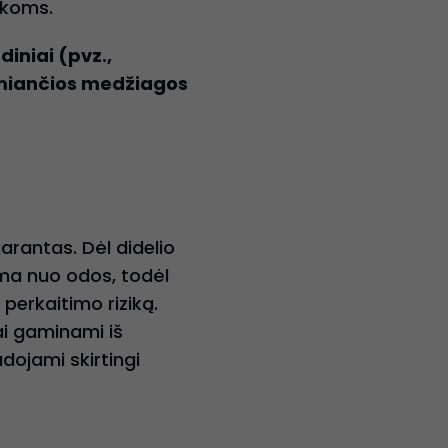
vykoms.
diniai (pvz.,
tumiančios medžiagos
rantas. Dėl didelio
ama nuo odos, todėl
perkaitimo riziką.
i gaminami iš
dojami skirtingi