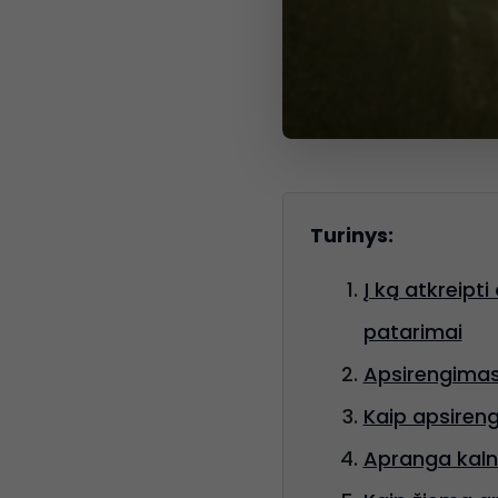
Turinys:
Į ką atkreipt
patarimai
Apsirengimas
Kaip apsirengt
Apranga kal