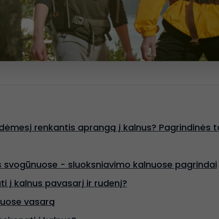
i dėmesį renkantis aprangą į kalnus? Pagrindinės ta
 svogūnuose - sluoksniavimo kalnuose pagrindai
i į kalnus pavasarį ir rudenį?
nuose vasarą