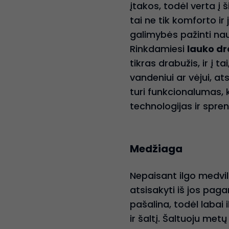
įtakos, todėl verta į
tai ne tik komforto ir
galimybės pažinti nau
Rinkdamiesi
lauko dr
tikras drabužis, ir į
vandeniui ar vėjui, a
turi funkcionalumas, 
technologijas ir spre
Medžiaga
Nepaisant ilgo medvil
atsisakyti iš jos pag
pašalina, todėl labai
ir šaltį. Šaltuoju met