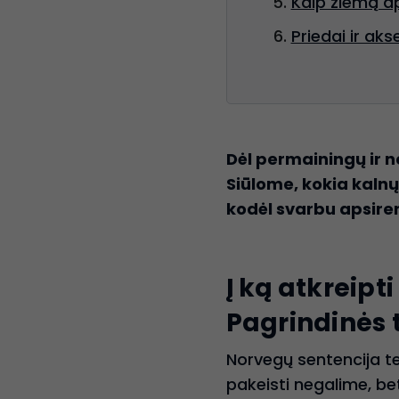
Kaip žiemą ap
Priedai ir ak
Dėl permainingų ir 
Siūlome, kokia kaln
kodėl svarbu apsire
Į ką atkreipt
Pagrindinės t
Norvegų sentencija te
pakeisti negalime, bet