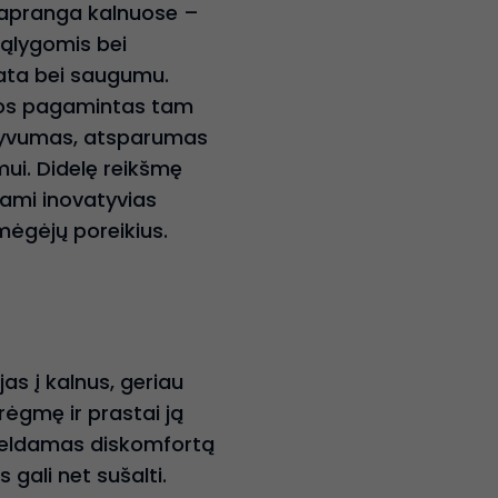
a apranga kalnuose –
sąlygomis bei
kata bei saugumu.
rios pagamintas tam
aktyvumas, atsparumas
mui. Didelę reikšmę
dami inovatyvias
mėgėjų poreikius.
as į kalnus, geriau
rėgmę ir prastai ją
sukeldamas diskomfortą
s gali net sušalti.