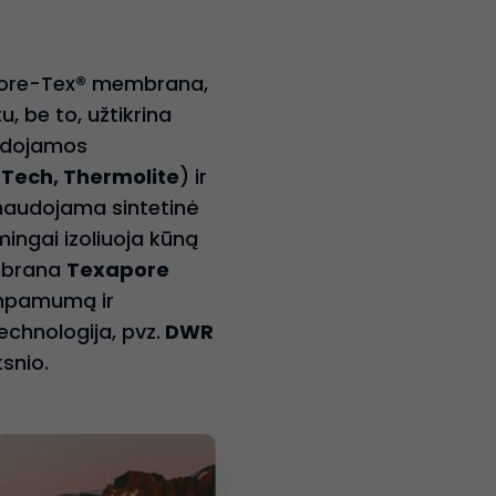
 Gore-Tex® membrana,
, be to, užtikrina
audojamos
 Tech,
Thermolite
) ir
audojama sintetinė
mingai izoliuoja kūną
embrana
Texapore
lampamumą ir
chnologija, pvz.
DWR
ksnio.