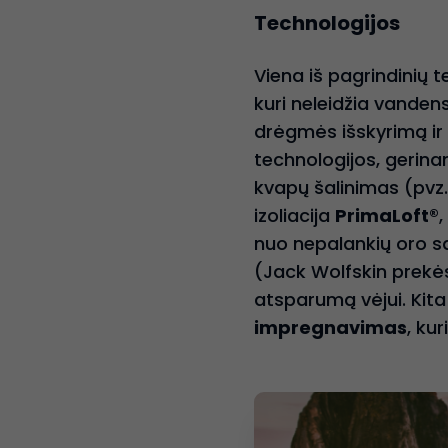
Technologijos
Viena iš pagrindinių
kuri neleidžia vanden
drėgmės išskyrimą ir
technologijos, gerinan
kvapų šalinimas (pvz
izoliacija
PrimaLoft®
,
nuo nepalankių oro są
(Jack Wolfskin prekės
atsparumą vėjui. Kita
impregnavimas
, kur