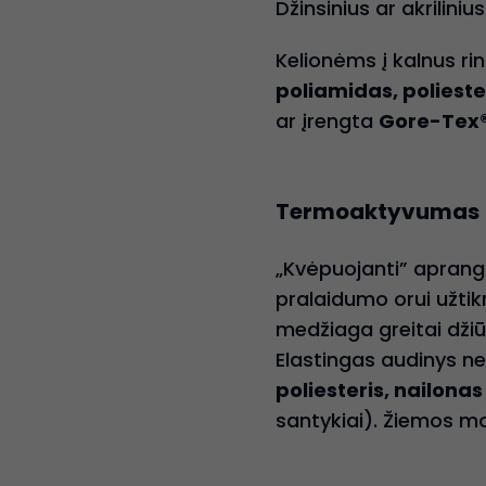
Džinsinius ar akrilini
Kelionėms į kalnus rin
poliamidas, polieste
ar įrengta
Gore-Tex
Termoaktyvumas
„Kvėpuojanti” aprang
pralaidumo orui užtik
medžiaga greitai džiū
Elastingas audinys ne
poliesteris, nailona
santykiai). Žiemos 