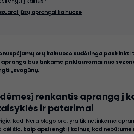
sirengti į kalnus?
sesuarai jūsų aprangai kalnuose
nenuspėjamų orų kalnuose sudėtinga pasirinkti
ų apranga bus tinkama priklausomai nuo sezon
ngti „svogūnų.
i dėmesį renkantis aprangą į 
aisyklės ir patarimai
igia, kad: Nėra blogo oro, yra tik netinkama apran
 dėl šio,
kaip apsirengti į kalnus
, kad nebūtume n