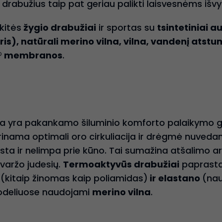
us drabužius taip pat geriau palikti laisvesnėms iš
kitės
žygio drabužiai
ir sportas su
t
sintetiniai au
ris), natūrali merino vilna, vilna, vandenį ats
® membranos
.
a yra pakankamo šiluminio komforto palaikymo ga
rinama optimali oro cirkuliacija ir drėgmė nuved
sta ir nelimpa prie kūno. Tai sumažina atšalimo ar 
varžo judesių.
Termoaktyvūs drabužiai
paprasta
s
(kitaip žinomas kaip poliamidas)
ir elastano
(nau
modeliuose naudojami
merino vilna
.