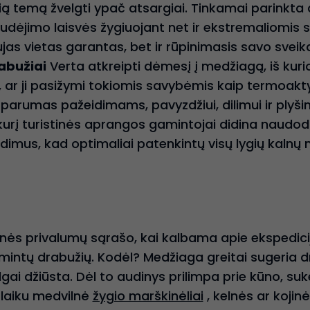
 šią temą žvelgti ypač atsargiai. Tinkamai parinkt
 judėjimo laisvės žygiuojant net ir ekstremaliomis 
jas vietas garantas, bet ir rūpinimasis savo svei
abužiai
Verta atkreipti dėmesį į medžiagą, iš ku
 tai, ar ji pasižymi tokiomis savybėmis kaip termo
tsparumas pažeidimams, pavyzdžiui, dilimui ir plyši
kurį turistinės aprangos gamintojai didina naudo
ndimus, kad optimaliai patenkintų visų lygių kalnų 
nės privalumų sąrašo, kai kalbama apie ekspedicij
amintų drabužių. Kodėl? Medžiaga greitai sugeria d
 ilgai džiūsta. Dėl to audinys prilimpa prie kūno, 
ų laiku medvilnė
žygio marškinėliai
, kelnės ar kojinė