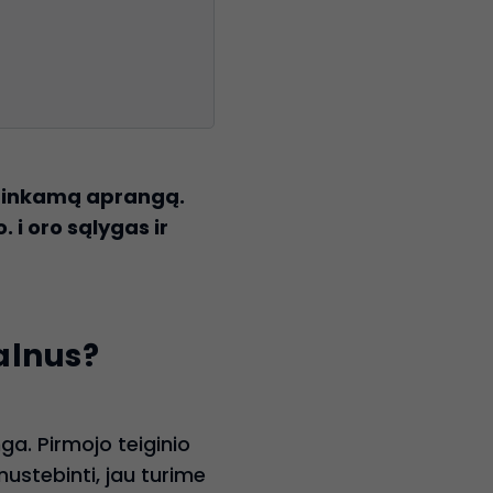
 tinkamą aprangą.
o.
i
oro sąlygas ir
kalnus?
ga. Pirmojo teiginio
ustebinti, jau turime