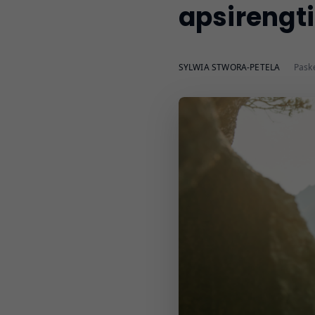
apsirengt
SYLWIA STWORA-PETELA
Paske