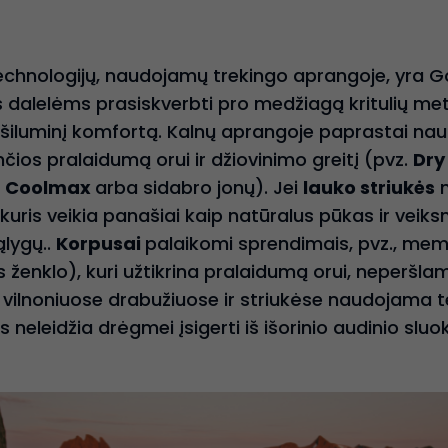
 technologijų, naudojamų trekingo aprangoje, yra
s dalelėms prasiskverbti pro medžiagą kritulių metu
 šiluminį komfortą. Kalnų aprangoje paprastai n
čios pralaidumą orui ir džiovinimo greitį (pvz.
Dry
.
Coolmax
arba sidabro jonų). Jei
lauko striukės
n
 kuris veikia panašiai kaip natūralus pūkas ir veiks
lygų..
Korpusai
palaikomi sprendimais, pvz., m
 ženklo), kuri užtikrina pralaidumą orui, neperš
 vilnoniuose drabužiuose ir striukėse naudojama te
is neleidžia drėgmei įsigerti iš išorinio audinio sluo