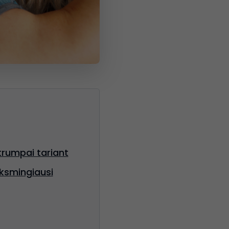
trumpai tariant
iksmingiausi