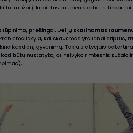
 iki tol mažai įdarbintus raumenis arba netinkamai 
rūpinimo, priešingai. Dėl jų
skatinamas raumenų
Problema iškyla, kai skausmas yra labai stiprus, tr
kina kasdienį gyvenimą. Tokiais atvejais patartina 
 kad būtų nustatyta, ar neįvyko rimtesnis sužalo
mpimas).