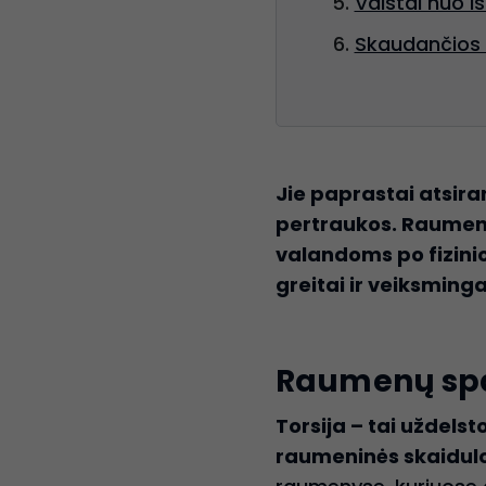
Vaistai nuo iš
Skaudančios š
Jie paprastai atsira
pertraukos. Raumenų
valandoms po fizinio 
greitai ir veiksming
Raumenų spazm
Torsija – tai uždel
raumeninės skaidul