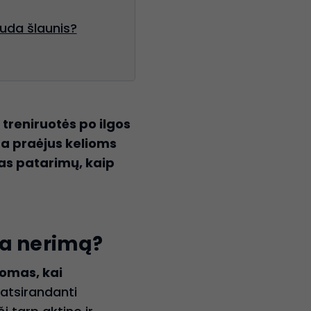
auda šlaunis?
treniruotės po ilgos
da praėjus kelioms
etas patarimų, kaip
ia nerimą?
omas, kai
 atsirandanti