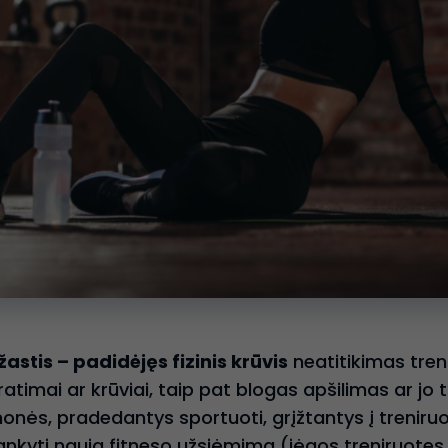
tis – padidėjęs fizinis krūvis
neatitikimas treni
ratimai ar krūviai, taip pat blogas apšilimas ar j
monės, pradedantys sportuoti, grįžtantys į treniruo
ankyti naują fitneso užsiėmimą (jėgos treniruotes