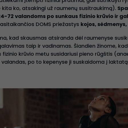
iekami įtempti fiziniai pratimai, gali sutrikdyti ryš
 kita ko, atsakingi už raumenų susitraukimą).
Spa
4-72 valandoms po sunkaus fizinio krūvio ir gali
pasitaikančios DOMS priežastys
kojos, sėdmenys, 
ma, kad skausmas atsiranda dėl raumenyse susik
galavimas taip ir vadinamas. Šiandien žinome, kad 
 fizinio krūvio metu susidariusi pieno rūgštis (anae
valandas, po to kepenyse ji suskaidoma į laktatą i