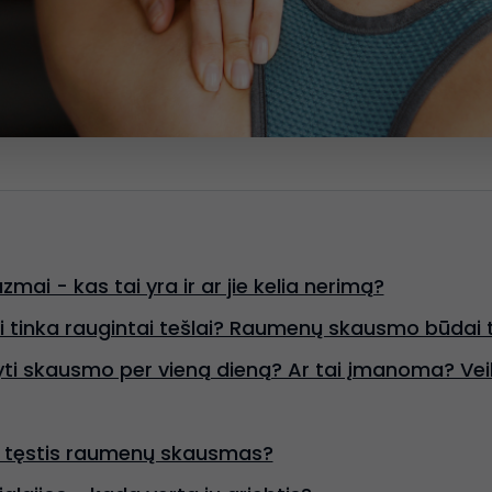
ai - kas tai yra ir ar jie kelia nerimą?
i tinka raugintai tešlai? Raumenų skausmo būdai 
tyti skausmo per vieną dieną? Ar tai įmanoma? Ve
li tęstis raumenų skausmas?