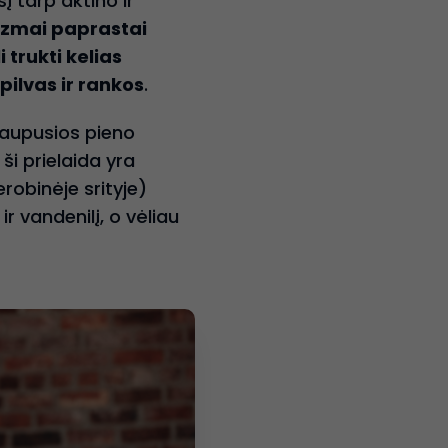
į tarp aktino ir
zmai paprastai
 trukti kelias
pilvas ir rankos
.
aupusios pieno
ši prielaida yra
robinėje srityje)
r vandenilį, o vėliau