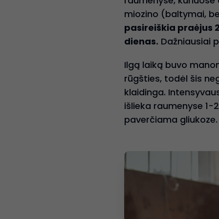
raumenyse, kuriuose atl
miozino (baltymai, be
pasireiškia praėjus 2
dienas.
Dažniausiai 
Ilgą laiką buvo mano
rūgšties, todėl šis ne
klaidinga. Intensyvaus
išlieka raumenyse 1-2 
paverčiama gliukoze.