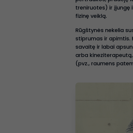
treniruotes) ir įjungę
fizinę veiklą.
Rūgštynės nekelia susi
stiprumas ir apimtis. 
savaitę ir labai apsun
arba kineziterapeutą,
(pvz., raumens pate