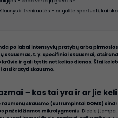
ialgijos - kada verta jų griebtis?
launys ir treniruotės - ar galite sportuoti, kai sk
nda po labai intensyvių pratybų arba pirmosios 
 skausmas, t. y. specifiniai skausmai, atsiran
krūvio ir gali tęstis net kelias dienas. Štai kel
ai atsikratyti skausmo.
ai – kas tai yra ir ar jie kel
sto raumenų skausmo (sutrumpintai DOMS) sindr
os pažeidžiamos mikrolygmeniu
. Didelė įtampa,