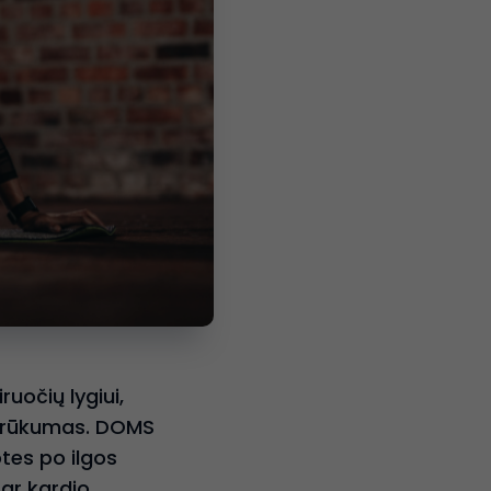
ruočių lygiui,
o trūkumas. DOMS
tes po ilgos
 ar kardio