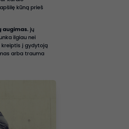
apšilę kūną prieš
 augimas.
jų
unka ilgiau nei
kreiptis į gydytoją
jimas arba trauma