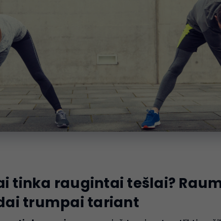
ai tinka raugintai tešlai? Rau
ai trumpai tariant