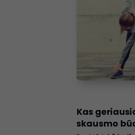
Kas geriausi
skausmo būd