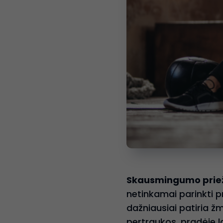
Skausmingumo priežas
netinkamai parinkti p
dažniausiai patiria ž
pertraukos, pradėję l