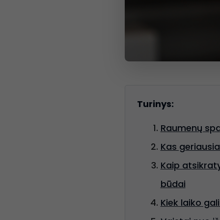
Turinys:
Raumenų spazm
Kas geriausia
Kaip atsikra
būdai
Kiek laiko ga