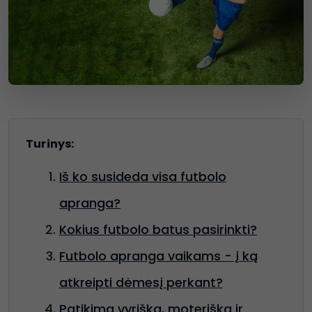
Turinys:
Iš ko susideda visa futbolo
apranga?
Kokius futbolo batus pasirinkti?
Futbolo apranga vaikams - į ką
atkreipti dėmesį perkant?
Patikima vyriška, moteriška ir