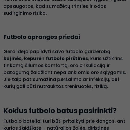
apsaugotos, kad sumažėtų trinties ir odos
sudirginimo rizika.
Futbolo aprangos priedai
Gera idėja papildyti savo futbolo garderobą
kojinės, kepurė
ir
futbolo pirštinės
, kuris užtikrins
tinkamą šilumos komfortą, oro cirkuliaciją ir
patogumą žaidžiant nepalankiomis oro sąlygomis.
Jie taip pat sumažina peršalimo ar infekcijų, dėl
kurių gali būti nutrauktos treniruotės, riziką.
Kokius futbolo batus pasirinkti?
Futbolo bateliai turi būti pritaikyti prie dangos, ant
kurios žaidžiate – natūralios žolės, dirbtinės