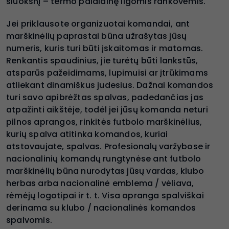
sluoksnį – termo palaidinę ilgomis rankovėmis.
Jei priklausote organizuotai komandai, ant
marškinėlių paprastai būna užrašytas jūsų
numeris, kuris turi būti įskaitomas ir matomas.
Renkantis spaudinius, jie turėtų būti lankstūs,
atsparūs pažeidimams, lupimuisi ar įtrūkimams
atliekant dinamiškus judesius. Dažnai komandos
turi savo apibrėžtas spalvas, padedančias jas
atpažinti aikštėje, todėl jei jūsų komanda neturi
pilnos aprangos, rinkitės futbolo marškinėlius,
kurių spalva atitinka komandos, kuriai
atstovaujate, spalvas. Profesionalų varžybose ir
nacionalinių komandų rungtynėse ant futbolo
marškinėlių būna nurodytas jūsų vardas, klubo
herbas arba nacionalinė emblema / vėliava,
rėmėjų logotipai ir t. t. Visa apranga spalviškai
derinama su klubo / nacionalinės komandos
spalvomis.