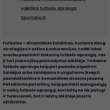
vaikiška futbolo apranga
Sportano.lt
Futbolas – dinamiškas žaidimas, kuriame daug
strategijos ir aršios konkurencijos, todėl labai
svarbu pasirinkti tinkamą futbolo aprangą, nes
ji turi įtakos jūsų pasirodymui aikštėje. Tinkama
futbolo apranga taip pat padeda atpažinti
žaidėjus arba žaidėjams ir sirgaliams įkvėpti
pasididžiavimo ir komandinės dvasios jausmą.
Pateikiame patarimų, kaip parinkti suaugusiųjų
ir vaikų futbolo aprangą, kuri būtų ne tik patogi
ir funkcionali, bet ir leistų aikštėje jaustis
užtikrintai.