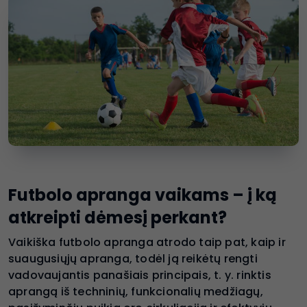
Futbolo apranga vaikams – į ką
atkreipti dėmesį perkant?
Vaikiška futbolo apranga atrodo taip pat, kaip ir
suaugusiųjų apranga, todėl ją reikėtų rengti
vadovaujantis panašiais principais, t. y. rinktis
aprangą iš techninių, funkcionalių medžiagų,