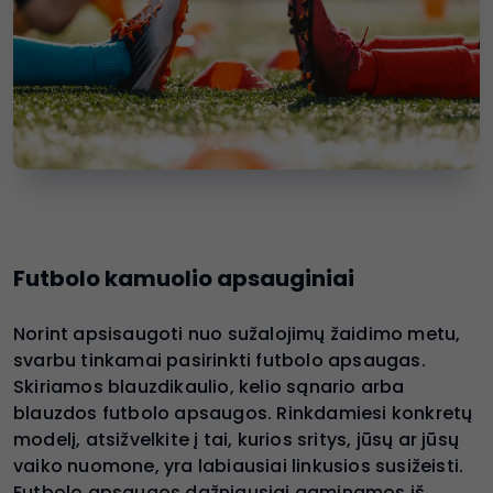
Futbolo kamuolio apsauginiai
Norint apsisaugoti nuo sužalojimų žaidimo metu,
svarbu tinkamai pasirinkti futbolo apsaugas.
Skiriamos blauzdikaulio, kelio sąnario arba
blauzdos futbolo apsaugos. Rinkdamiesi konkretų
modelį, atsižvelkite į tai, kurios sritys, jūsų ar jūsų
vaiko nuomone, yra labiausiai linkusios susižeisti.
Futbolo apsaugos dažniausiai gaminamos iš