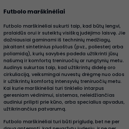
Futbolo marškinėliai
Futbolo marškinėliai sukurti taip, kad būtų lengvi,
pralaidūs orui ir suteiktų visišką judėjimo laisvę. Jie
dažniausiai gaminami iš techninių medžiagų,
įskaitant sintetinius pluoštus (pvz., poliesterį arba
poliamidą), kurių savybės padeda užtikrinti jūsų
našumą ir komfortą treniruočių ar rungtynių metu.
Audinys sukurtas taip, kad užtikrintų didelę oro
cirkuliaciją, veiksmingai nuvestų drėgmę nuo odos
ir užtikrintų komfortą intensyvių treniruočių metu.
Kai kurie marškinėliai turi tinklelio intarpus
geresniam vėdinimui, sistemas, neleidžiančias
audiniui prilipti prie kūno, arba specialius apvadus,
užtikrinančius patvarumą.
Futbolo marškinėliai turi būti prigludę, bet ne per
daug aptempti, kad nevaržytų judesių, ir ne per