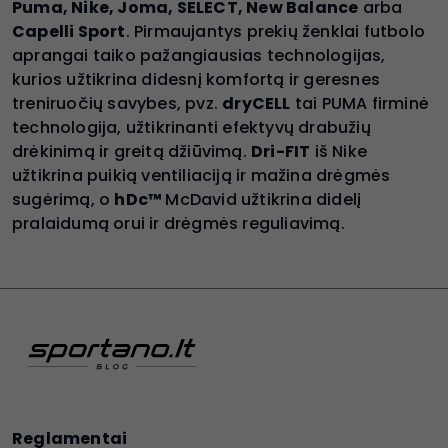
Puma, Nike, Joma, SELECT, New Balance
arba
Capelli Sport
. Pirmaujantys prekių ženklai futbolo
aprangai taiko pažangiausias technologijas,
kurios užtikrina didesnį komfortą ir geresnes
treniruočių savybes, pvz.
dryCELL
tai PUMA firminė
technologija, užtikrinanti efektyvų drabužių
drėkinimą ir greitą džiūvimą.
Dri-FIT
iš Nike
užtikrina puikią ventiliaciją ir mažina drėgmės
sugėrimą, o
hDc™
McDavid užtikrina didelį
pralaidumą orui ir drėgmės reguliavimą.
Reglamentai