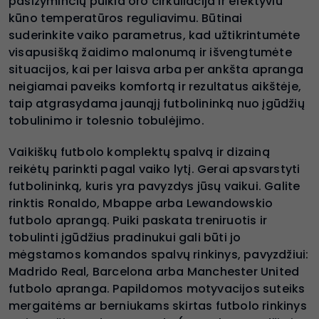
pasižyminčių puikia oro cirkuliacija ir efektyviu
kūno temperatūros reguliavimu. Būtinai
suderinkite vaiko parametrus, kad užtikrintumėte
visapusišką žaidimo malonumą ir išvengtumėte
situacijos, kai per laisva arba per ankšta apranga
neigiamai paveiks komfortą ir rezultatus aikštėje,
taip atgrasydama jaunąjį futbolininką nuo įgūdžių
tobulinimo ir tolesnio tobulėjimo.
Vaikiškų futbolo komplektų spalvą ir dizainą
reikėtų parinkti pagal vaiko lytį. Gerai apsvarstyti
futbolininką, kuris yra pavyzdys jūsų vaikui. Galite
rinktis Ronaldo, Mbappe arba Lewandowskio
futbolo aprangą. Puiki paskata treniruotis ir
tobulinti įgūdžius pradinukui gali būti jo
mėgstamos komandos spalvų rinkinys, pavyzdžiui:
Madrido Real, Barcelona arba Manchester United
futbolo apranga. Papildomos motyvacijos suteiks
mergaitėms ar berniukams skirtas futbolo rinkinys