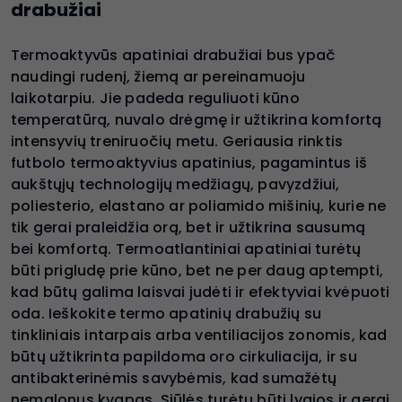
drabužiai
Termoaktyvūs apatiniai drabužiai bus ypač
naudingi rudenį, žiemą ar pereinamuoju
laikotarpiu. Jie padeda reguliuoti kūno
temperatūrą, nuvalo drėgmę ir užtikrina komfortą
intensyvių treniruočių metu. Geriausia rinktis
futbolo termoaktyvius apatinius, pagamintus iš
aukštųjų technologijų medžiagų, pavyzdžiui,
poliesterio, elastano ar poliamido mišinių, kurie ne
tik gerai praleidžia orą, bet ir užtikrina sausumą
bei komfortą. Termoatlantiniai apatiniai turėtų
būti prigludę prie kūno, bet ne per daug aptempti,
kad būtų galima laisvai judėti ir efektyviai kvėpuoti
oda. Ieškokite termo apatinių drabužių su
tinkliniais intarpais arba ventiliacijos zonomis, kad
būtų užtikrinta papildoma oro cirkuliacija, ir su
antibakterinėmis savybėmis, kad sumažėtų
nemalonus kvapas. Siūlės turėtų būti lygios ir gerai