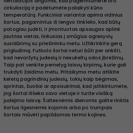
ventiliacijos angomis, kad pagerintumėte oro
cirkuliaciją ir padėtumėte palaikyti kūno
temperatūrą. Funkciniai variantai apima vidinius
šortus, pagamintus iš lengvo tinklelio, kad būtų
patogiau judėti, ir įmontuotas apsaugas aplink
jautrias vietas, linkusias į smūgius agresyvių
susidūrimų su priešininku metu. Užtikrinkite gerą
prigludimą. Futbolo šortai neturi būti per ankšti,
kad nevaržytų judesių ir nesukeltų odos įbrėžimų.
Taip pat venkite pernelyg laisvų kirpimų, kurie gali
trukdyti žaidimo metu. Pritaikymo metu atlikite
keletą pagrindinių judesių, tokių kaip bėgimas,
sprintas, šuoliai ar apsisukimai, kad įsitikintumėte,
jog šortai išlieka savo vietoje ir turite visišką
judėjimo laisvę. Šaltesnėmis dienomis galite rinktis
šortus ilgesnėmis kojomis arba po trumpais
šortais mūvėti papildomas termo kojines.