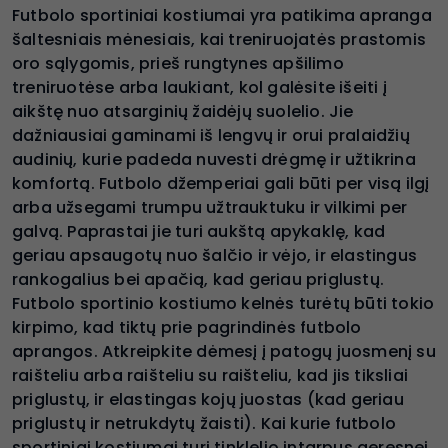
Futbolo sportiniai kostiumai yra patikima apranga
šaltesniais mėnesiais, kai treniruojatės prastomis
oro sąlygomis, prieš rungtynes apšilimo
treniruotėse arba laukiant, kol galėsite išeiti į
aikštę nuo atsarginių žaidėjų suolelio. Jie
dažniausiai gaminami iš lengvų ir orui pralaidžių
audinių, kurie padeda nuvesti drėgmę ir užtikrina
komfortą. Futbolo džemperiai gali būti per visą ilgį
arba užsegami trumpu užtrauktuku ir vilkimi per
galvą. Paprastai jie turi aukštą apykaklę, kad
geriau apsaugotų nuo šalčio ir vėjo, ir elastingus
rankogalius bei apačią, kad geriau priglustų.
Futbolo sportinio kostiumo kelnės turėtų būti tokio
kirpimo, kad tiktų prie pagrindinės futbolo
aprangos. Atkreipkite dėmesį į patogų juosmenį su
raišteliu arba raišteliu su raišteliu, kad jis tiksliai
priglustų, ir elastingas kojų juostas (kad geriau
priglustų ir netrukdytų žaisti). Kai kurie futbolo
sportiniai kostiumai turi tinklelio intarpus geresnei