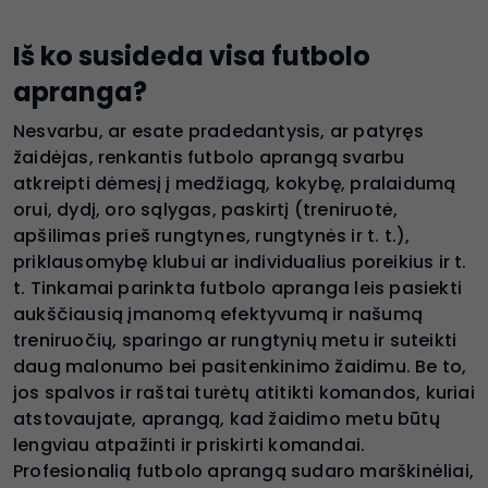
Iš ko susideda visa futbolo
apranga?
Nesvarbu, ar esate pradedantysis, ar patyręs
žaidėjas, renkantis futbolo aprangą svarbu
atkreipti dėmesį į medžiagą, kokybę, pralaidumą
orui, dydį, oro sąlygas, paskirtį (treniruotė,
apšilimas prieš rungtynes, rungtynės ir t. t.),
priklausomybę klubui ar individualius poreikius ir t.
t. Tinkamai parinkta futbolo apranga leis pasiekti
aukščiausią įmanomą efektyvumą ir našumą
treniruočių, sparingo ar rungtynių metu ir suteikti
daug malonumo bei pasitenkinimo žaidimu. Be to,
jos spalvos ir raštai turėtų atitikti komandos, kuriai
atstovaujate, aprangą, kad žaidimo metu būtų
lengviau atpažinti ir priskirti komandai.
Profesionalią futbolo aprangą sudaro marškinėliai,