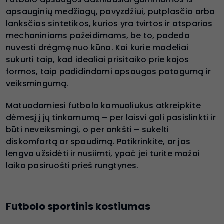
apsauginių medžiagų, pavyzdžiui, putplasčio arba
lanksčios sintetikos, kurios yra tvirtos ir atsparios
mechaniniams pažeidimams, be to, padeda
nuvesti drėgmę nuo kūno. Kai kurie modeliai
sukurti taip, kad idealiai prisitaiko prie kojos
formos, taip padidindami apsaugos patogumą ir
veiksmingumą.
Matuodamiesi futbolo kamuoliukus atkreipkite
dėmesį į jų tinkamumą – per laisvi gali pasislinkti ir
būti neveiksmingi, o per ankšti – sukelti
diskomfortą ar spaudimą. Patikrinkite, ar jas
lengva užsidėti ir nusiimti, ypač jei turite mažai
laiko pasiruošti prieš rungtynes.
Futbolo sportinis kostiumas