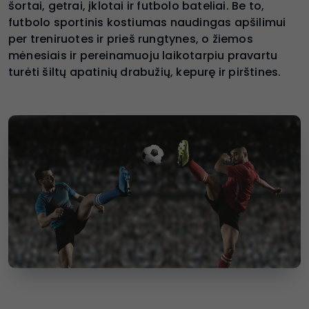
šortai, getrai, įklotai ir futbolo bateliai. Be to,
futbolo sportinis kostiumas naudingas apšilimui
per treniruotes ir prieš rungtynes, o žiemos
mėnesiais ir pereinamuoju laikotarpiu pravartu
turėti šiltų apatinių drabužių, kepurę ir pirštines.