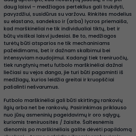
daug laisvi – medžiagos perteklius gali trukdyti,
pavyzdžiui, susidūrus su varžovu. Rinkitės modelius
su elastano, sandekso ir (arba) lycros priemaiša,
kad marškinėliai ne tik individualiai tiktų, bet ir
būtų visiškai laisvi judesiai. Be to, medžiagos
turėtų būti atsparios ne tik mechaniniams
pažeidimams, bet ir dažnam skalbimui bei
intensyviam naudojimui. Kadangi tiek treniruočių,
tiek rungtynių metu futbolo marškinėliai dažnai
liečiasi su vejos danga, jie turi būti pagaminti iš
medžiagų, kurios leidžia greitai ir kruopščiai
pašalinti nešvarumus.
Futbolo marškinėliai gali būti skirtingų rankovių
ilgių arba net be rankovių. Pasirinkimas priklauso
nuo jūsų asmeninių pageidavimų ir oro sąlygų,
kuriomis treniruositės / žaisite. Šaltesnėmis
dienomis po marškinėliais galite dėvėti papildomą