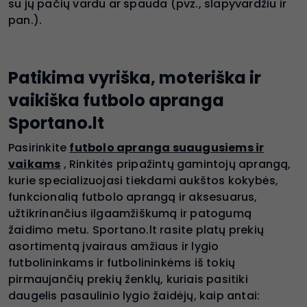
su jų pačių vardu ar spauda (pvz., slapyvardžiu ir
pan.).
Patikima vyriška, moteriška ir
vaikiška futbolo apranga
Sportano.lt
Pasirinkite
futbolo apranga suaugusiems ir
vaikams
, Rinkitės pripažintų gamintojų aprangą,
kurie specializuojasi tiekdami aukštos kokybės,
funkcionalią futbolo aprangą ir aksesuarus,
užtikrinančius ilgaamžiškumą ir patogumą
žaidimo metu. Sportano.lt rasite platų prekių
asortimentą įvairaus amžiaus ir lygio
futbolininkams ir futbolininkėms iš tokių
pirmaujančių prekių ženklų, kuriais pasitiki
daugelis pasaulinio lygio žaidėjų, kaip antai: