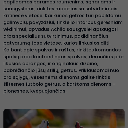
papildomos paramos raumenims, sąnariams ir
sausgyslėms, rinkitės modelius su sutvirtinimais
kritinėse vietose. Kai kurios getros turi papildomų
galimybių, pavyzdžiui, tinklelio intarpus geresniam
vėdinimui, apvadus Achilo sausgyslei apsaugoti
arba specialius sutvirtinimus, padidinančius
patvarumą tose vietose, kurios linkusios dilti.
Kalbant apie spalvas ir raštus, rinkitės komandos
spalvų arba kontrastingos spalvos, derančios prie
likusios aprangos, ir originalaus dizaino,
pabrėžiančio jūsų stilių, getrus. Priklausomai nuo
oro sąlygų, vėsesnėms dienoms galite rinktis
šiltesnes futbolo getrus, o karštoms dienoms –
plonesnes, kvėpuojančias.