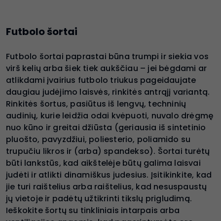
Futbolo šortai
Futbolo šortai paprastai būna trumpi ir siekia vos
virš kelių arba šiek tiek aukščiau – jei bėgdami ar
atlikdami įvairius futbolo triukus pageidaujate
daugiau judėjimo laisvės, rinkitės antrąjį variantą.
Rinkitės šortus, pasiūtus iš lengvų, techninių
audinių, kurie leidžia odai kvėpuoti, nuvalo drėgmę
nuo kūno ir greitai džiūsta (geriausia iš sintetinio
pluošto, pavyzdžiui, poliesterio, poliamido su
trupučiu likros ir (arba) spandekso). Šortai turėtų
būti lankstūs, kad aikštelėje būtų galima laisvai
judėti ir atlikti dinamiškus judesius. Įsitikinkite, kad
jie turi raištelius arba raištelius, kad nesuspaustų
jų vietoje ir padėtų užtikrinti tikslų prigludimą.
Ieškokite šortų su tinkliniais intarpais arba