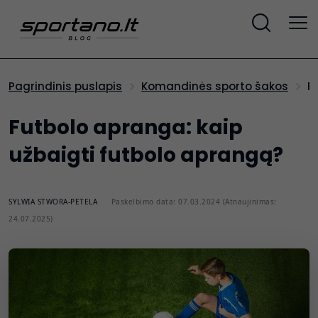
Pagrindinis puslapis
Komandinės sporto šakos
Futbolo apranga: kaip
užbaigti futbolo aprangą?
SYLWIA STWORA-PETELA
Paskelbimo data: 07.03.2024 (Atnaujinimas:
24.07.2025)