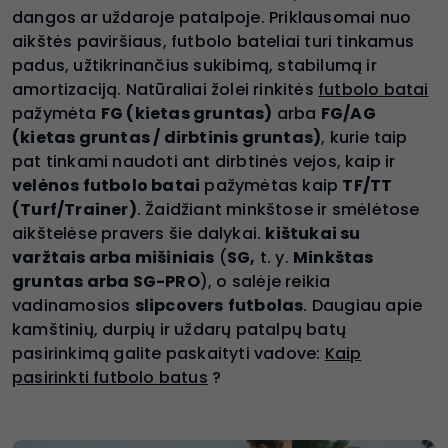
dangos ar uždaroje patalpoje. Priklausomai nuo
aikštės paviršiaus, futbolo bateliai turi tinkamus
padus, užtikrinančius sukibimą, stabilumą ir
amortizaciją. Natūraliai žolei rinkitės
futbolo batai
pažymėta
FG (kietas gruntas)
arba
FG/AG
(kietas gruntas / dirbtinis gruntas)
, kurie taip
pat tinkami naudoti ant dirbtinės vejos, kaip ir
velėnos futbolo batai
pažymėtas kaip
TF/TT
(Turf/Trainer)
. Žaidžiant minkštose ir smėlėtose
aikštelėse pravers šie dalykai.
kištukai su
varžtais arba mišiniais
(
SG,
t. y.
Minkštas
gruntas arba SG-PRO
), o salėje reikia
vadinamosios
slipcovers
futbolas
. Daugiau apie
kamštinių, durpių ir uždarų patalpų batų
pasirinkimą galite paskaityti vadove:
Kaip
pasirinkti futbolo batus
?