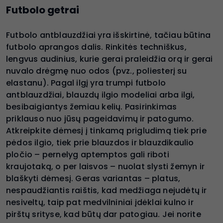
Futbolo getrai
Futbolo antblauzdžiai yra išskirtinė, tačiau būtina
futbolo aprangos dalis. Rinkitės techniškus,
lengvus audinius, kurie gerai praleidžia orą ir gerai
nuvalo drėgmę nuo odos (pvz., poliesterį su
elastanu). Pagal ilgį yra trumpi futbolo
antblauzdžiai, blauzdų ilgio modeliai arba ilgi,
besibaigiantys žemiau kelių. Pasirinkimas
priklauso nuo jūsų pageidavimų ir patogumo.
Atkreipkite dėmesį į tinkamą prigludimą tiek prie
pėdos ilgio, tiek prie blauzdos ir blauzdikaulio
pločio – pernelyg aptemptos gali riboti
kraujotaką, o per laisvos – nuolat slysti žemyn ir
blaškyti dėmesį. Geras variantas – platus,
nespaudžiantis raištis, kad medžiaga nejudėtų ir
nesiveltų, taip pat medvilniniai įdėklai kulno ir
pirštų srityse, kad būtų dar patogiau. Jei norite